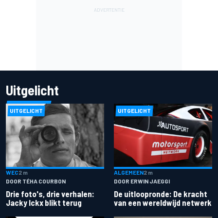
Uitgelicht
UITGELICHT
UITGELICHT
ALGEMEEN
2 m
WEC
2 m
DOOR ERWIN JAEGGI
DOOR TÉHA COURBON
De uitloopronde: De kracht
Drie foto's, drie verhalen:
van een wereldwijd netwerk
Jacky Ickx blikt terug