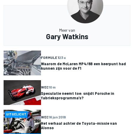
Meer van
Gary Watkins
FORMULE 1
23 u
Waarom de McLaren MP4/8B een keerpunt had
kunnen zijn voor de F1
WEC
10 m
Speculatie neemt toe: snijdt Porsche in
fabrieksprogramma’s?
UITGELICHT
WEC
16 jun 2018
Het verhaal achter de Toyota-missie van
Alonso