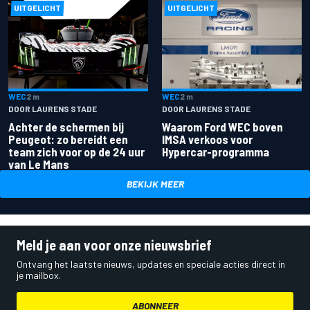
UITGELICHT
UITGELICHT
WEC
2 m
WEC
2 m
DOOR LAURENS STADE
DOOR LAURENS STADE
Achter de schermen bij
Waarom Ford WEC boven
Peugeot: zo bereidt een
IMSA verkoos voor
team zich voor op de 24 uur
Hypercar-programma
van Le Mans
BEKIJK MEER
Meld je aan voor onze nieuwsbrief
Ontvang het laatste nieuws, updates en speciale acties direct in
je mailbox.
ABONNEER