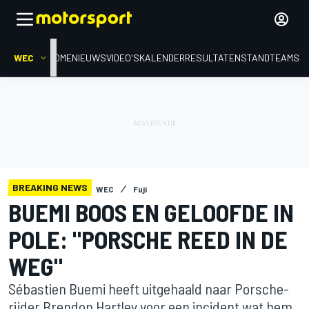
WEC
HOME
NIEUWS
VIDEO'S
KALENDER
RESULTATEN
STAND
TEAMS
BREAKING NEWS
WEC
Fuji
BUEMI BOOS EN GELOOFDE IN
POLE: "PORSCHE REED IN DE
WEG"
Sébastien Buemi heeft uitgehaald naar Porsche-
rijder Brendon Hartley voor een incident wat hem