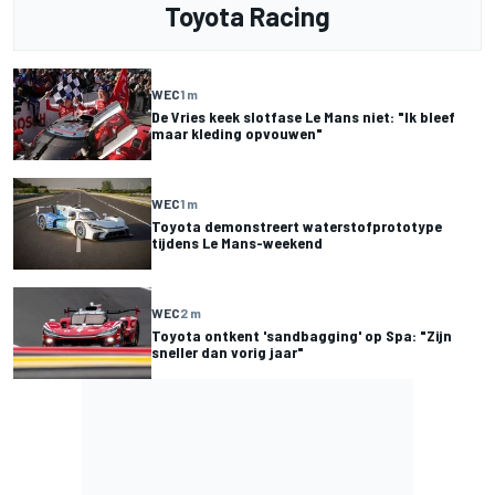
Toyota Racing
WEC
1 m
De Vries keek slotfase Le Mans niet: "Ik bleef
maar kleding opvouwen"
WEC
1 m
Toyota demonstreert waterstofprototype
tijdens Le Mans-weekend
WEC
2 m
Toyota ontkent 'sandbagging' op Spa: "Zijn
sneller dan vorig jaar"