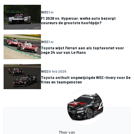
WEC
1 m
F1 2026 vs. Hypercar: welke auto bezorgt
coureurs de grootste hoofdpijn?
WEC
1 m
Toyota wijst Ferrari aan als topfavoriet voor
zege 24 uur van Le Mans
WEC
6 feb 2025
Toyota onthult ongewijzigde WEC-livery voor De
Vries en teamgenoten
Meer van