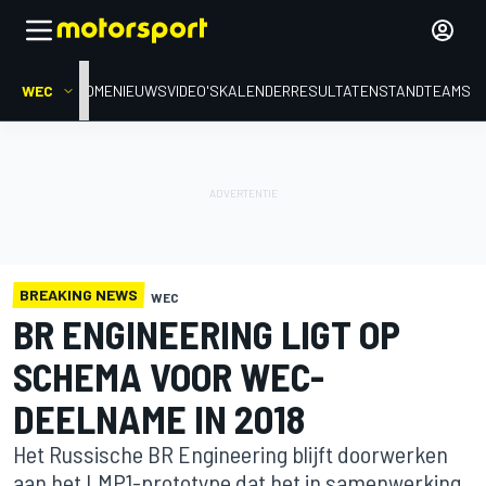
WEC
HOME
NIEUWS
VIDEO'S
KALENDER
RESULTATEN
STAND
TEAMS
BREAKING NEWS
WEC
BR ENGINEERING LIGT OP
SCHEMA VOOR WEC-
DEELNAME IN 2018
Het Russische BR Engineering blijft doorwerken
aan het LMP1-prototype dat het in samenwerking