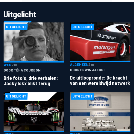
Uitgelicht
UITGELICHT
UITGELICHT
ALGEMEEN
2 m
WEC
2 m
DOOR ERWIN JAEGGI
DOOR TÉHA COURBON
De uitloopronde: De kracht
Drie foto's, drie verhalen:
van een wereldwijd netwerk
Jacky Ickx blikt terug
UITGELICHT
UITGELICHT