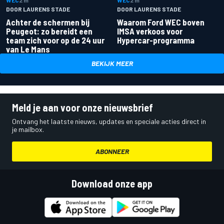
WEC
2 m
WEC
2 m
DOOR LAURENS STADE
DOOR LAURENS STADE
Achter de schermen bij
Waarom Ford WEC boven
Peugeot: zo bereidt een
IMSA verkoos voor
team zich voor op de 24 uur
Hypercar-programma
van Le Mans
BEKIJK MEER
Meld je aan voor onze nieuwsbrief
Ontvang het laatste nieuws, updates en speciale acties direct in
je mailbox.
ABONNEER
Download onze app