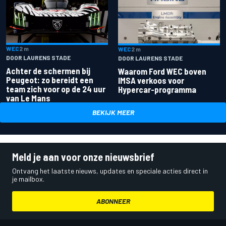
WEC
2 m
WEC
2 m
DOOR LAURENS STADE
DOOR LAURENS STADE
Achter de schermen bij
Waarom Ford WEC boven
Peugeot: zo bereidt een
IMSA verkoos voor
team zich voor op de 24 uur
Hypercar-programma
van Le Mans
BEKIJK MEER
Meld je aan voor onze nieuwsbrief
Ontvang het laatste nieuws, updates en speciale acties direct in
je mailbox.
ABONNEER