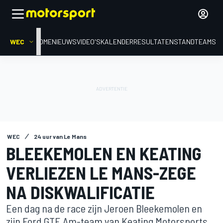
WEC
HOME
NIEUWS
VIDEO'S
KALENDER
RESULTATEN
STAND
TEAMS
WEC
24 uur van Le Mans
BLEEKEMOLEN EN KEATING
VERLIEZEN LE MANS-ZEGE
NA DISKWALIFICATIE
Een dag na de race zijn Jeroen Bleekemolen en
zijn Ford GTE Am-team van Keating Motorsports