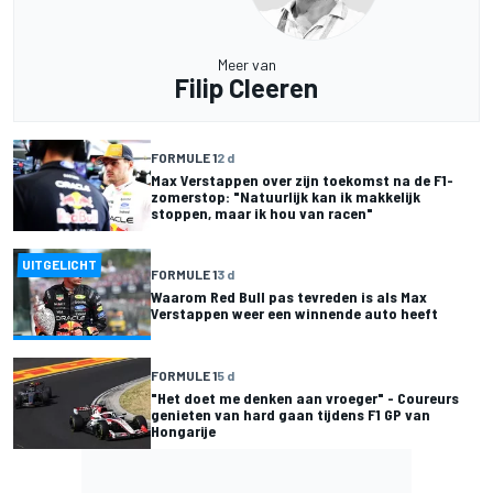
Meer van
Filip Cleeren
FORMULE 1
2 d
Max Verstappen over zijn toekomst na de F1-
zomerstop: "Natuurlijk kan ik makkelijk
stoppen, maar ik hou van racen"
UITGELICHT
FORMULE 1
3 d
Waarom Red Bull pas tevreden is als Max
Verstappen weer een winnende auto heeft
FORMULE 1
5 d
"Het doet me denken aan vroeger" - Coureurs
genieten van hard gaan tijdens F1 GP van
Hongarije