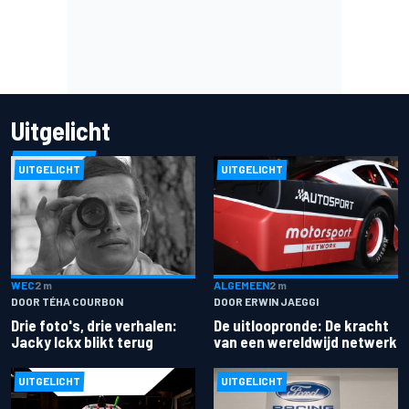
Uitgelicht
UITGELICHT
UITGELICHT
ALGEMEEN
2 m
WEC
2 m
DOOR ERWIN JAEGGI
DOOR TÉHA COURBON
De uitloopronde: De kracht
Drie foto's, drie verhalen:
van een wereldwijd netwerk
Jacky Ickx blikt terug
UITGELICHT
UITGELICHT