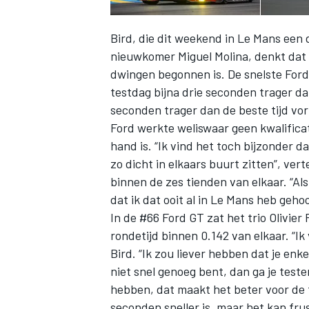
Bird, die dit weekend in Le Mans een 
nieuwkomer Miguel Molina, denkt dat 
dwingen begonnen is. De snelste Ford
testdag bijna drie seconden trager da
seconden trager dan de beste tijd vori
Ford werkte weliswaar geen kwalificat
hand is. “Ik vind het toch bijzonder da
zo dicht in elkaars buurt zitten”, vert
binnen de zes tienden van elkaar. “Als
dat ik dat ooit al in Le Mans heb geho
In de #66 Ford GT zat het trio Olivie
rondetijd binnen 0.142 van elkaar. “Ik
Bird. “Ik zou liever hebben dat je enkel
niet snel genoeg bent, dan ga je test
hebben, dat maakt het beter voor de
seconden sneller is, maar het kan frus