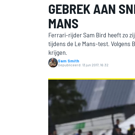
GEBREK AAN SNE
MANS
Ferrari-rijder Sam Bird heeft zo zi
tijdens de Le Mans-test. Volgens B
krijgen.
Sam Smith
MOTOGP
Gepubliceerd:
13 jun 2017, 16:32