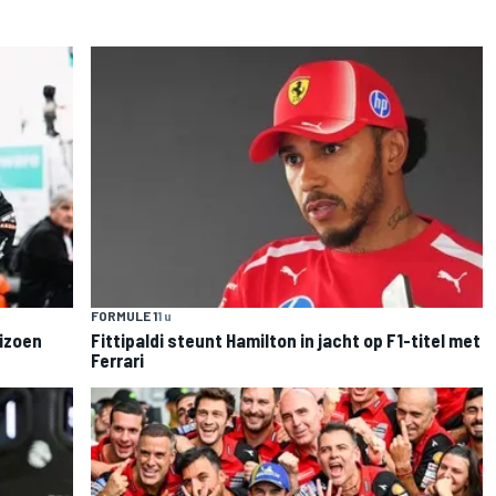
FORMULE 1
1 u
eizoen
Fittipaldi steunt Hamilton in jacht op F1-titel met
Ferrari