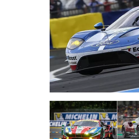
INDYCAR
WEC
DTM