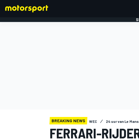
S
FORMULE 1
BREAKING NEWS
WEC
24 uur van Le Mans
FERRARI-RIJDE