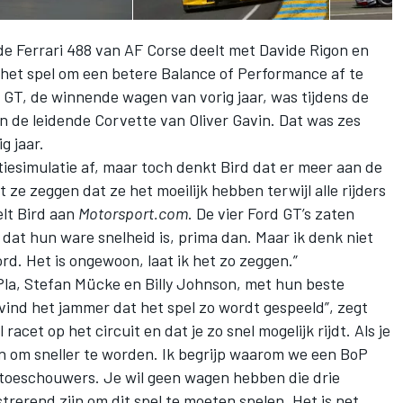
de Ferrari 488 van AF Corse deelt met Davide Rigon en
het spel om een betere Balance of Performance af te
 GT, de winnende wagen van vorig jaar, was tijdens de
n de leidende Corvette van Oliver Gavin. Dat was zes
g jaar.
iesimulatie af, maar toch denkt Bird dat er meer aan de
t ze zeggen dat ze het moeilijk hebben terwijl alle rijders
elt Bird aan
Motorsport.com
. De vier Ford GT’s zaten
 dat hun ware snelheid is, prima dan. Maar ik denk niet
ord. Het is ongewoon, laat ik het zo zeggen.”
r Pla, Stefan Mücke en Billy Johnson, met hun beste
 vind het jammer dat het spel zo wordt gespeeld”, zegt
 racet op het circuit en dat je zo snel mogelijk rijdt. Als je
en om sneller te worden. Ik begrijp waarom we een BoP
 toeschouwers. Je wil geen wagen hebben die drie
trerend zijn om dit spel te moeten spelen. Het is net