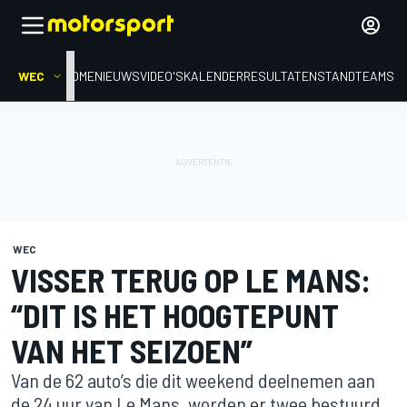
WEC
HOME
NIEUWS
VIDEO'S
KALENDER
RESULTATEN
STAND
TEAMS
WEC
VISSER TERUG OP LE MANS:
“DIT IS HET HOOGTEPUNT
VAN HET SEIZOEN”
Van de 62 auto’s die dit weekend deelnemen aan
de 24 uur van Le Mans, worden er twee bestuurd