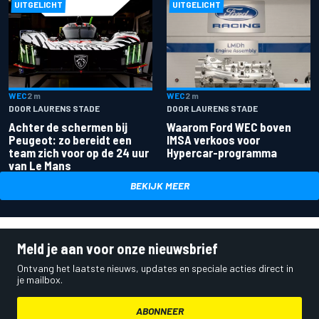
UITGELICHT
UITGELICHT
WEC
2 m
WEC
2 m
DOOR LAURENS STADE
DOOR LAURENS STADE
Achter de schermen bij
Waarom Ford WEC boven
Peugeot: zo bereidt een
IMSA verkoos voor
team zich voor op de 24 uur
Hypercar-programma
van Le Mans
BEKIJK MEER
Meld je aan voor onze nieuwsbrief
Ontvang het laatste nieuws, updates en speciale acties direct in
je mailbox.
ABONNEER