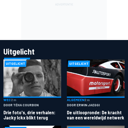
Uitgelicht
UITGELICHT
UITGELICHT
ALGEMEEN
2 m
WEC
2 m
DOOR ERWIN JAEGGI
DOOR TÉHA COURBON
De uitloopronde: De kracht
Drie foto's, drie verhalen:
van een wereldwijd netwerk
Jacky Ickx blikt terug