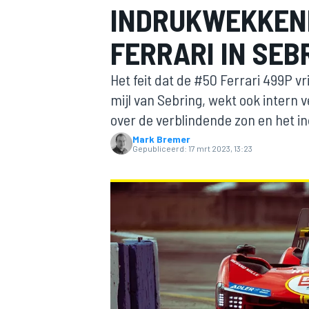
INDRUKWEKKEND
FERRARI IN SEB
Het feit dat de #50 Ferrari 499P v
mijl van Sebring, wekt ook intern 
over de verblindende zon en het i
Mark Bremer
MOTOGP
Gepubliceerd:
17 mrt 2023, 13:23