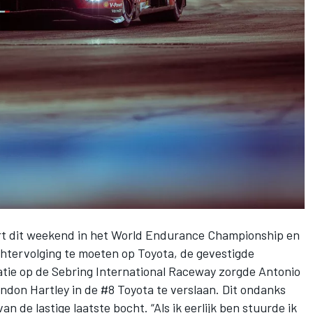
rt dit weekend in het World Endurance Championship en
chtervolging te moeten op Toyota, de gevestigde
catie op de Sebring International Raceway zorgde
Antonio
ndon Hartley
in de #8 Toyota te verslaan. Dit ondanks
van de lastige laatste bocht. “Als ik eerlijk ben stuurde ik