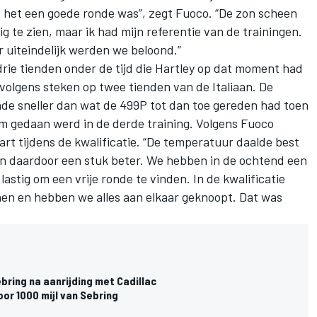
at het een goede ronde was”, zegt Fuoco. “De zon scheen
ig te zien, maar ik had mijn referentie van de trainingen.
r uiteindelijk werden we beloond.”
drie tienden onder de tijd die Hartley op dat moment had
rvolgens steken op twee tienden van de Italiaan. De
nde sneller dan wat de 499P tot dan toe gereden had toen
im gedaan werd in de derde training. Volgens Fuoco
rt tijdens de kwalificatie. “De temperatuur daalde best
en daardoor een stuk beter. We hebben in de ochtend een
astig om een vrije ronde te vinden. In de kwalificatie
nen en hebben we alles aan elkaar geknoopt. Dat was
ring na aanrijding met Cadillac
oor 1000 mijl van Sebring