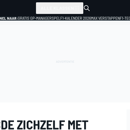
ALLE KLASSEN
NEL NAAR:
GRATIS GP-MANAGERSPEL
F1-KALENDER 2026
MAX VERSTAPPEN
F1-TE
DE ZICHZELF MET