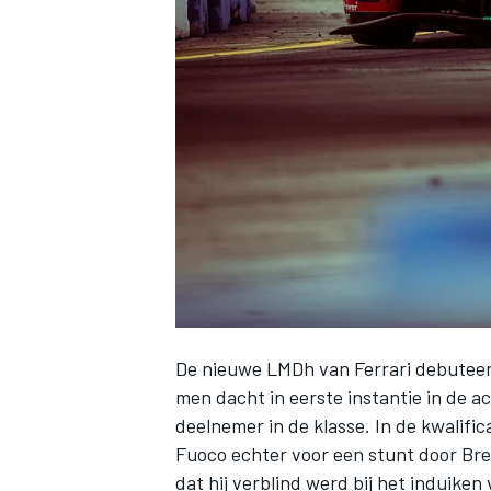
INDYCAR
De nieuwe LMDh van Ferrari debutee
men dacht in eerste instantie in de a
WEC
DTM
deelnemer in de klasse. In de kwalifi
Fuoco
echter voor een stunt door
Bre
dat hij verblind werd bij het induiken 