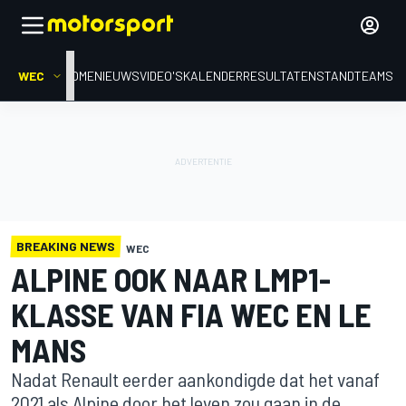
WEC
HOME
NIEUWS
VIDEO'S
KALENDER
RESULTATEN
STAND
TEAMS
BREAKING NEWS
WEC
ALPINE OOK NAAR LMP1-
KLASSE VAN FIA WEC EN LE
MANS
Nadat Renault eerder aankondigde dat het vanaf
2021 als Alpine door het leven zou gaan in de