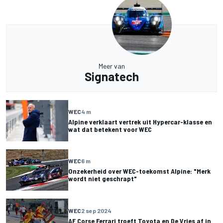
Meer van
Signatech
WEC
4 m
Alpine verklaart vertrek uit Hypercar-klasse en
wat dat betekent voor WEC
WEC
6 m
Onzekerheid over WEC-toekomst Alpine: "Merk
wordt niet geschrapt"
WEC
2 sep 2024
AF Corse Ferrari troeft Toyota en De Vries af in