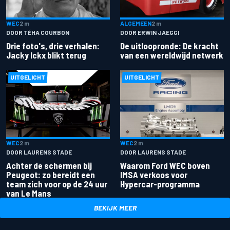
ALGEMEEN
2 m
WEC
2 m
DOOR ERWIN JAEGGI
DOOR TÉHA COURBON
De uitloopronde: De kracht
Drie foto's, drie verhalen:
van een wereldwijd netwerk
Jacky Ickx blikt terug
UITGELICHT
UITGELICHT
WEC
2 m
WEC
2 m
DOOR LAURENS STADE
DOOR LAURENS STADE
Achter de schermen bij
Waarom Ford WEC boven
Peugeot: zo bereidt een
IMSA verkoos voor
team zich voor op de 24 uur
Hypercar-programma
van Le Mans
BEKIJK MEER