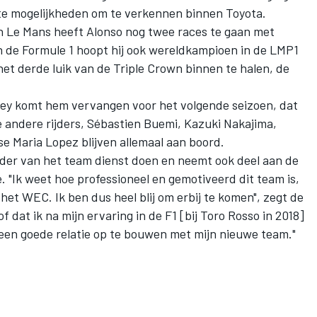
ante mogelijkheden om te verkennen binnen Toyota.
n Le Mans heeft Alonso nog twee races te gaan met
in de Formule 1 hoopt hij ook wereldkampioen in de LMP1
et derde luik van de Triple Crown binnen te halen, de
ley komt hem vervangen voor het volgende seizoen, dat
e andere rijders, Sébastien Buemi, Kazuki Nakajima,
 Maria Lopez blijven allemaal aan boord.
rijder van het team dienst doen en neemt ook deel aan de
. "Ik weet hoe professioneel en gemotiveerd dit team is,
het WEC. Ik ben dus heel blij om erbij te komen", zegt de
dat ik na mijn ervaring in de F1 [bij Toro Rosso in 2018]
 een goede relatie op te bouwen met mijn nieuwe team."