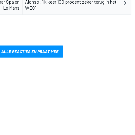
ar Spa en
Alonso: "Ik keer 100 procent zeker terug in het
Le Mans
WEC"
 ALLE REACTIES EN PRAAT MEE