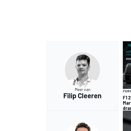
Meer van
FORM
Filip Cleeren
F1 
Mar
dra