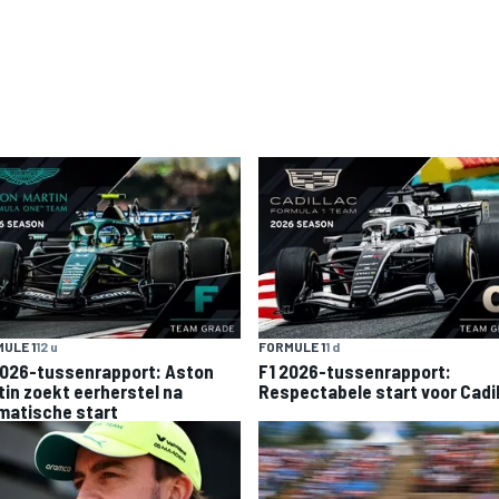
ULE 1
12 u
FORMULE 1
1 d
2026-tussenrapport: Aston
F1 2026-tussenrapport:
tin zoekt eerherstel na
Respectabele start voor Cadi
matische start