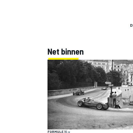
D
Net binnen
FORMULE 1
5 u