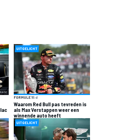
UITGELICHT
FORMULE 1
5 d
Waarom Red Bull pas tevreden is
llac
als Max Verstappen weer een
winnende auto heeft
UITGELICHT