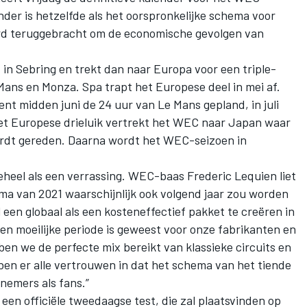
der is hetzelfde als het oorspronkelijke schema voor
erd teruggebracht om de economische gevolgen van
in Sebring en trekt dan naar Europa voor een triple-
ns en Monza. Spa trapt het Europese deel in mei af.
nt midden juni de 24 uur van Le Mans gepland, in juli
et Europese drieluik vertrekt het WEC naar Japan waar
rdt gereden. Daarna wordt het WEC-seizoen in
eheel als een verrassing. WEC-baas Frederic Lequien liet
ema van 2021 waarschijnlijk ook volgend jaar zou worden
een globaal als een kosteneffectief pakket te creëren in
n moeilijke periode is geweest voor onze fabrikanten en
en we de perfecte mix bereikt van klassieke circuits en
en er alle vertrouwen in dat het schema van het tiende
lnemers als fans.”
en officiële tweedaagse test, die zal plaatsvinden op