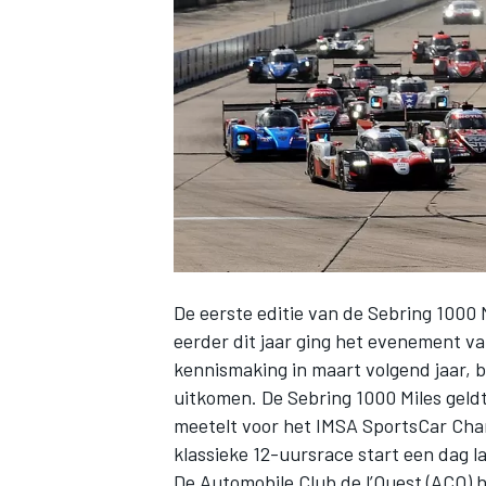
INDYCAR
De eerste editie van de Sebring 1000 
eerder dit jaar ging het evenement 
kennismaking in maart volgend jaar, 
uitkomen. De Sebring 1000 Miles geld
WEC
DTM
meetelt voor het IMSA SportsCar Cham
klassieke 12-uursrace start een dag la
De Automobile Club de l’Ouest (ACO) h