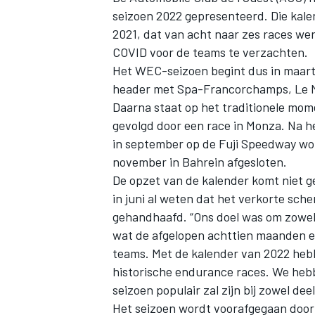
seizoen 2022 gepresenteerd. Die kalen
2021, dat van acht naar zes races w
COVID voor de teams te verzachten.
Het WEC-seizoen begint dus in maart 
header met Spa-Francorchamps, Le Ma
Daarna staat op het traditionele mome
gevolgd door een race in Monza. Na h
in september op de Fuji Speedway wo
november in Bahrein afgesloten.
De opzet van de kalender komt niet g
in juni al weten dat het verkorte sch
gehandhaafd. “Ons doel was om zowel 
wat de afgelopen achttien maanden ee
teams. Met de kalender van 2022 hebb
historische endurance races. We hebb
seizoen populair zal zijn bij zowel dee
Het seizoen wordt voorafgegaan door e