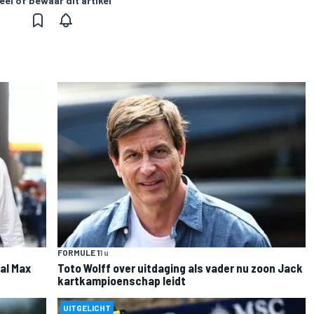
eel of bewaar dit artikel
FORMULE 1
1 u
al Max
Toto Wolff over uitdaging als vader nu zoon Jack
kartkampioenschap leidt
UITGELICHT