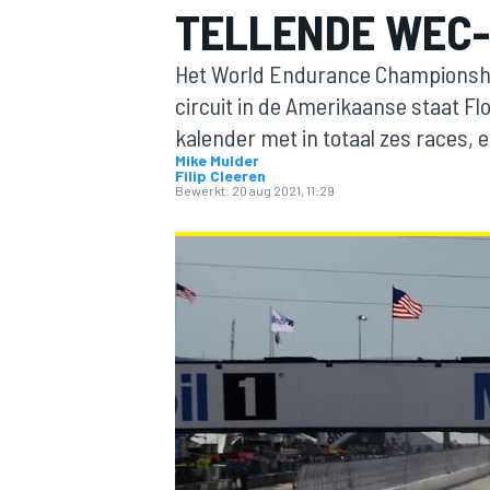
TELLENDE WEC-
Het World Endurance Championship
circuit in de Amerikaanse staat F
kalender met in totaal zes races, ev
Mike Mulder
Filip Cleeren
Bewerkt:
20 aug 2021, 11:29
MOTOGP