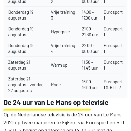
augustus
2
00.00 uur
1
Donderdag 19
Vrije training
14.00 -
Eurosport
augustus
3
17.00 uur
1
Donderdag 19
21.00 -
Eurosport
Hyperpole
augustus
21.30 uur
1
Donderdag 19
Vrije training
22.00 -
Eurosport
augustus
4
00.00 uur
1
Zaterdag 21
11.30 -
Eurosport
Warm up
augustus
11.45 uur
1
Zaterdag 21
16.00 -
Eurosport
augustus - zondag
Race
16.00 uur
1 & RTL 7
22 augustus
De 24 uur van Le Mans op televisie
Op de Nederlandse televisie is de 24 uur van Le Mans
2021 op twee manieren te kijken: via Eurosport en RTL
7. RTL 7 begint op zaterdag om 14.30 uur met de