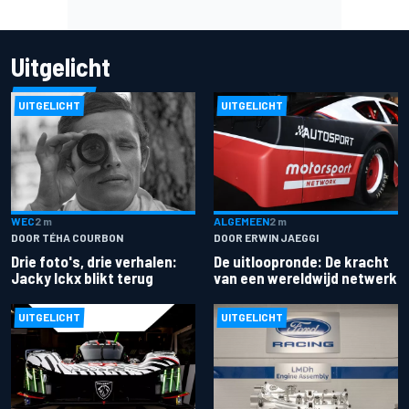
Uitgelicht
UITGELICHT
UITGELICHT
ALGEMEEN
2 m
WEC
2 m
DOOR ERWIN JAEGGI
DOOR TÉHA COURBON
De uitloopronde: De kracht
Drie foto's, drie verhalen:
van een wereldwijd netwerk
Jacky Ickx blikt terug
UITGELICHT
UITGELICHT