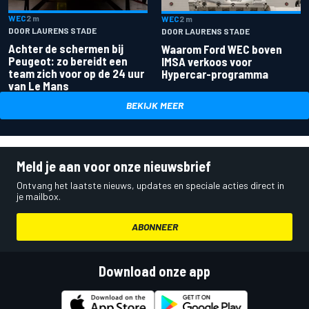
WEC
2 m
WEC
2 m
DOOR LAURENS STADE
DOOR LAURENS STADE
Achter de schermen bij
Waarom Ford WEC boven
Peugeot: zo bereidt een
IMSA verkoos voor
team zich voor op de 24 uur
Hypercar-programma
van Le Mans
BEKIJK MEER
Meld je aan voor onze nieuwsbrief
Ontvang het laatste nieuws, updates en speciale acties direct in
je mailbox.
ABONNEER
Download onze app