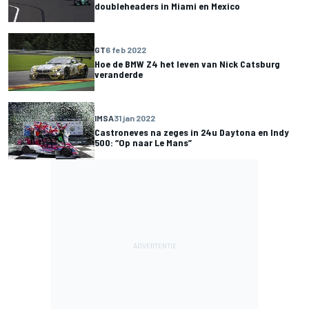
doubleheaders in Miami en Mexico
GT
6 feb 2022
Hoe de BMW Z4 het leven van Nick Catsburg
veranderde
IMSA
31 jan 2022
Castroneves na zeges in 24u Daytona en Indy
500: “Op naar Le Mans”