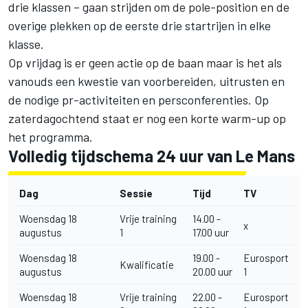
drie klassen – gaan strijden om de pole-position en de
overige plekken op de eerste drie startrijen in elke
klasse.
Op vrijdag is er geen actie op de baan maar is het als
vanouds een kwestie van voorbereiden, uitrusten en
de nodige pr-activiteiten en persconferenties. Op
zaterdagochtend staat er nog een korte warm-up op
het programma.
Volledig tijdschema 24 uur van Le Mans
Dag
Sessie
Tijd
TV
Woensdag 18
Vrije training
14.00 -
x
augustus
1
17.00 uur
Woensdag 18
19.00 -
Eurosport
Kwalificatie
augustus
20.00 uur
1
Woensdag 18
Vrije training
22.00 -
Eurosport