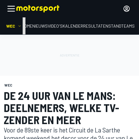
WEC
HOME
NIEUWS
VIDEO'S
KALENDER
RESULTATEN
STAND
TEAMS
WEC
DE 24 UUR VAN LE MANS:
DEELNEMERS, WELKE TV-
ZENDER EN MEER
Voor de 89ste keer is het Circuit de La Sarthe
komend weekend het decor voor de 24 uur van Le