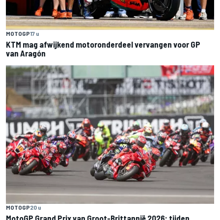
MOTOGP
17 u
KTM mag afwijkend motoronderdeel vervangen voor GP
van Aragón
MOTOGP
20 u
MotoGP Grand Prix van Groot-Brittannië 2026: tijden,