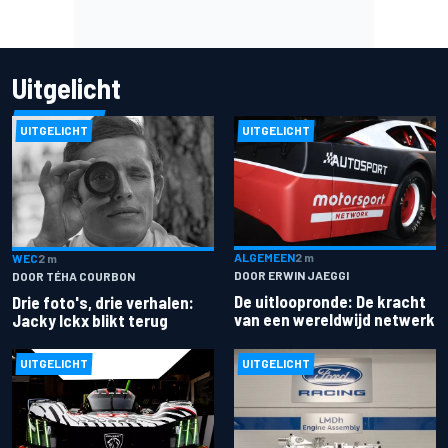
Uitgelicht
UITGELICHT
UITGELICHT
ALGEMEEN
2 m
WEC
2 m
DOOR ERWIN JAEGGI
DOOR TÉHA COURBON
De uitloopronde: De kracht
Drie foto's, drie verhalen:
van een wereldwijd netwerk
Jacky Ickx blikt terug
UITGELICHT
UITGELICHT