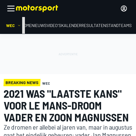
WEC
HOME
NIEUWS
VIDEO'S
KALENDER
RESULTATEN
STAND
TEAMS
BREAKING NEWS
WEC
2021 WAS "LAATSTE KANS"
VOOR LE MANS-DROOM
VADER EN ZOON MAGNUSSEN
Ze dromen er allebei al jaren van, maar in augustus
gaat het eindelijk gebeuren: vader Jan Magnussen