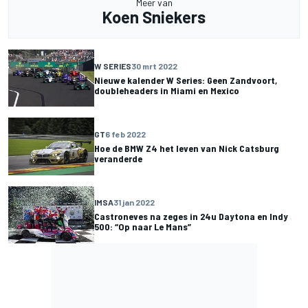
Meer van
Koen Sniekers
W SERIES
30 mrt 2022
Nieuwe kalender W Series: Geen Zandvoort,
doubleheaders in Miami en Mexico
GT
6 feb 2022
Hoe de BMW Z4 het leven van Nick Catsburg
veranderde
IMSA
31 jan 2022
Castroneves na zeges in 24u Daytona en Indy
500: “Op naar Le Mans”