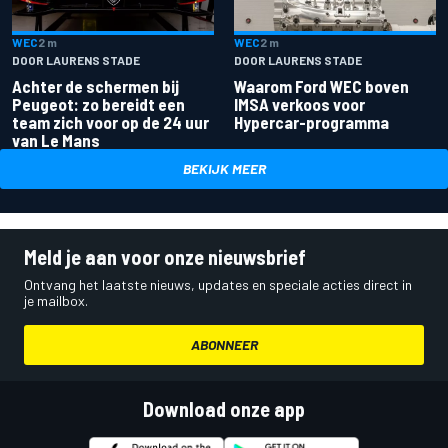
WEC
2 m
WEC
2 m
DOOR LAURENS STADE
DOOR LAURENS STADE
Achter de schermen bij
Waarom Ford WEC boven
Peugeot: zo bereidt een
IMSA verkoos voor
team zich voor op de 24 uur
Hypercar-programma
van Le Mans
BEKIJK MEER
Meld je aan voor onze nieuwsbrief
Ontvang het laatste nieuws, updates en speciale acties direct in
je mailbox.
ABONNEER
Download onze app