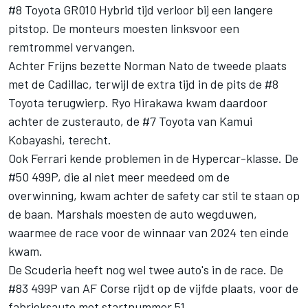
#8 Toyota GR010 Hybrid tijd verloor bij een langere
pitstop. De monteurs moesten linksvoor een
remtrommel vervangen.
Achter Frijns bezette
Norman Nato
de tweede plaats
met de Cadillac, terwijl de extra tijd in de pits de #8
Toyota terugwierp.
Ryo Hirakawa
kwam daardoor
achter de zusterauto, de #7 Toyota van
Kamui
Kobayashi
, terecht.
Ook Ferrari kende problemen in de Hypercar-klasse. De
#50 499P, die al niet meer meedeed om de
overwinning, kwam achter de safety car stil te staan op
de baan. Marshals moesten de auto wegduwen,
waarmee de race voor de winnaar van 2024 ten einde
kwam.
De Scuderia heeft nog wel twee auto's in de race. De
#83 499P van
AF Corse
rijdt op de vijfde plaats, voor de
fabrieksauto met startnummer 51.