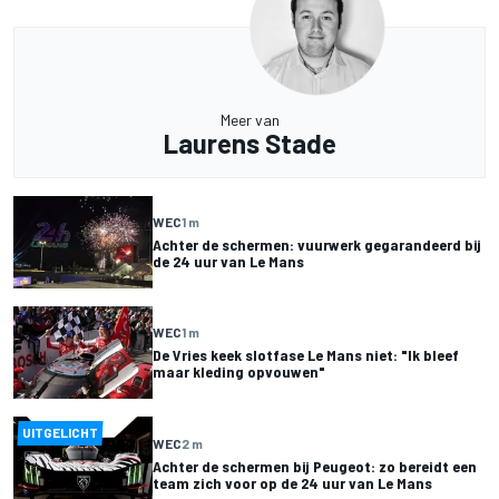
Meer van
Laurens Stade
WEC
1 m
Achter de schermen: vuurwerk gegarandeerd bij
de 24 uur van Le Mans
WEC
1 m
De Vries keek slotfase Le Mans niet: "Ik bleef
maar kleding opvouwen"
UITGELICHT
WEC
2 m
Achter de schermen bij Peugeot: zo bereidt een
team zich voor op de 24 uur van Le Mans