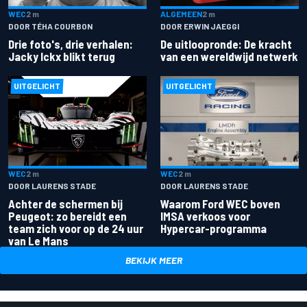
ALGEMEEN
2 m
WEC
2 m
DOOR ERWIN JAEGGI
DOOR TÉHA COURBON
De uitloopronde: De kracht
Drie foto's, drie verhalen:
van een wereldwijd netwerk
Jacky Ickx blikt terug
UITGELICHT
UITGELICHT
WEC
2 m
WEC
2 m
DOOR LAURENS STADE
DOOR LAURENS STADE
Achter de schermen bij
Waarom Ford WEC boven
Peugeot: zo bereidt een
IMSA verkoos voor
team zich voor op de 24 uur
Hypercar-programma
van Le Mans
BEKIJK MEER