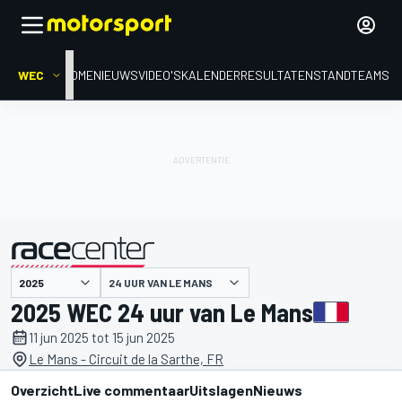
WEC
HOME
NIEUWS
VIDEO'S
KALENDER
RESULTATEN
STAND
TEAMS
gepresenteerd door
24 UUR VAN LE MANS
2025 WEC 24 uur van Le Mans
11 jun 2025 tot 15 jun 2025
Le Mans - Circuit de la Sarthe, FR
Overzicht
Live commentaar
Uitslagen
Nieuws