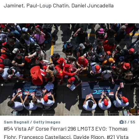
Jaminet, Paul-Loup Chatin, Daniel Juncadella
Sam Bagnall / Getty Images
3 / 55
#54 Vista AF Corse Ferrari 296 LMGT3 EVO: Thomas
Flohr, Francesco Castellacci, Davide Rigon, #21 Vista