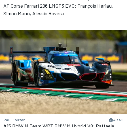
AF Corse Ferrari 296 LMGT3 EVO: François Heriau,
Simon Mann, Alessio Rovera
Paul Foster
4 / 55
#15 BMW M Team WRT BMW M Hybrid V8: Raffaele