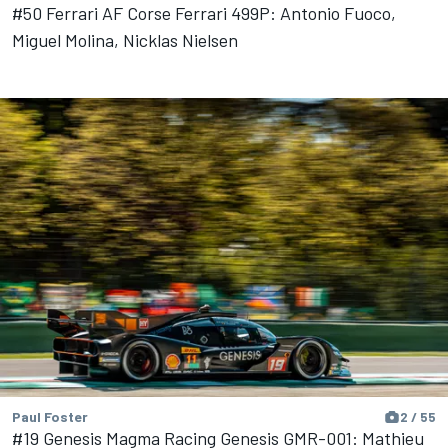
#50 Ferrari AF Corse Ferrari 499P: Antonio Fuoco,
Miguel Molina, Nicklas Nielsen
Paul Foster
2 / 55
#19 Genesis Magma Racing Genesis GMR-001: Mathieu