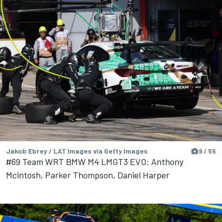
Jakob Ebrey / LAT Images via Getty Images
9 / 55
#69 Team WRT BMW M4 LMGT3 EVO: Anthony
Mclntosh, Parker Thompson, Daniel Harper