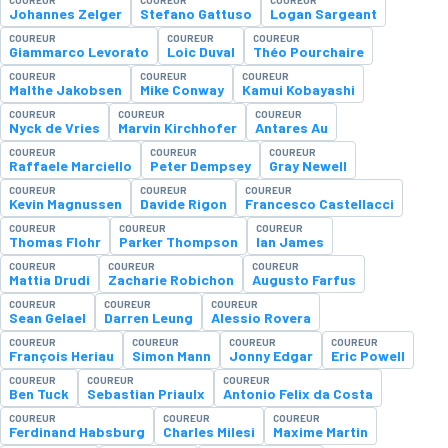
Johannes Zelger
Stefano Gattuso
Logan Sargeant
COUREUR
COUREUR
COUREUR
Giammarco Levorato
Loic Duval
Théo Pourchaire
COUREUR
COUREUR
COUREUR
Malthe Jakobsen
Mike Conway
Kamui Kobayashi
COUREUR
COUREUR
COUREUR
Nyck de Vries
Marvin Kirchhofer
Antares Au
COUREUR
COUREUR
COUREUR
Raffaele Marciello
Peter Dempsey
Gray Newell
COUREUR
COUREUR
COUREUR
Kevin Magnussen
Davide Rigon
Francesco Castellacci
COUREUR
COUREUR
COUREUR
Thomas Flohr
Parker Thompson
Ian James
COUREUR
COUREUR
COUREUR
Mattia Drudi
Zacharie Robichon
Augusto Farfus
COUREUR
COUREUR
COUREUR
Sean Gelael
Darren Leung
Alessio Rovera
COUREUR
COUREUR
COUREUR
COUREUR
François Heriau
Simon Mann
Jonny Edgar
Eric Powell
COUREUR
COUREUR
COUREUR
Ben Tuck
Sebastian Priaulx
Antonio Felix da Costa
COUREUR
COUREUR
COUREUR
Ferdinand Habsburg
Charles Milesi
Maxime Martin