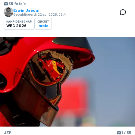
55 foto's
Erwin Jaeggi
Gepubliceerd:
22 apr 2026, 08:41
KAMPIOENSCHAP
CIRCUIT
WEC 2026
Imola
JEP
1 / 55