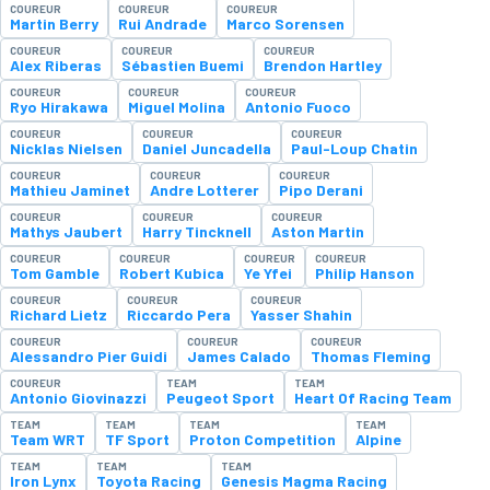
COUREUR
COUREUR
COUREUR
Martin Berry
Rui Andrade
Marco Sorensen
COUREUR
COUREUR
COUREUR
Alex Riberas
Sébastien Buemi
Brendon Hartley
COUREUR
COUREUR
COUREUR
Ryo Hirakawa
Miguel Molina
Antonio Fuoco
COUREUR
COUREUR
COUREUR
Nicklas Nielsen
Daniel Juncadella
Paul-Loup Chatin
COUREUR
COUREUR
COUREUR
Mathieu Jaminet
Andre Lotterer
Pipo Derani
COUREUR
COUREUR
COUREUR
Mathys Jaubert
Harry Tincknell
Aston Martin
COUREUR
COUREUR
COUREUR
COUREUR
Tom Gamble
Robert Kubica
Ye Yfei
Philip Hanson
COUREUR
COUREUR
COUREUR
Richard Lietz
Riccardo Pera
Yasser Shahin
COUREUR
COUREUR
COUREUR
Alessandro Pier Guidi
James Calado
Thomas Fleming
COUREUR
TEAM
TEAM
Antonio Giovinazzi
Peugeot Sport
Heart Of Racing Team
TEAM
TEAM
TEAM
TEAM
Team WRT
TF Sport
Proton Competition
Alpine
TEAM
TEAM
TEAM
Iron Lynx
Toyota Racing
Genesis Magma Racing