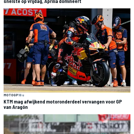
snelste op vrijdag, Aprilia domineert
MOTOGP
16 u
KTM mag afwijkend motoronderdeel vervangen voor GP
van Aragón