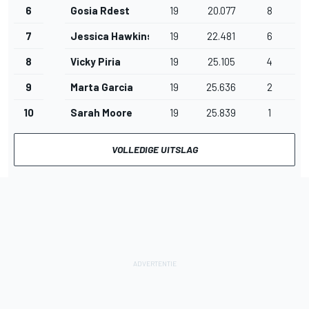
6
Gosia Rdest
19
20.077
8
7
Jessica Hawkins
19
22.481
6
8
Vicky Piria
19
25.105
4
9
Marta Garcia
19
25.636
2
10
Sarah Moore
19
25.839
1
VOLLEDIGE UITSLAG