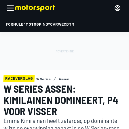
FORMULE 1
MOTOGP
INDYCAR
WEC
DTM
RACEVERSLAG
W Series
Assen
W SERIES ASSEN:
KIMILAINEN DOMINEERT, P4
VOOR VISSER
Emma Kimilainen heeft zaterdag op dominante
wijze de overwinning gepakt in de W Series-race