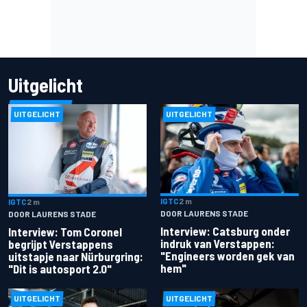
Uitgelicht
UITGELICHT
UITGELICHT
IGTC
2 m
IGTC
2 m
DOOR LAURENS STADE
DOOR LAURENS STADE
Interview: Catsburg onder
Interview: Tom Coronel
indruk van Verstappen:
begrijpt Verstappens
"Engineers worden gek van
uitstapje naar Nürburgring:
hem"
"Dit is autosport 2.0"
UITGELICHT
UITGELICHT