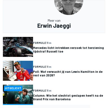
Meer van
Erwin Jaeggi
FORMULE 1
1 m
Mercedes licht intrekken verzoek tot herziening
tijdstraf Russell toe
FORMULE 1
1 m
Poll: Wat verwacht jij van Lewis Hamilton in de
rest van 2026?
UITGELICHT
FORMULE 1
1 m
Column: Wie het slechtst geslapen heeft na de
Grand Prix van Barcelona