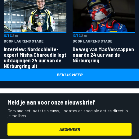
IGTC
2 m
IGTC
2 m
DOOR LAURENS STADE
DOOR LAURENS STADE
Interview: Nordschleife-
De weg van Max Verstappen
expert Misha Charoudin legt
naar de 24 uur van de
uitdagingen 24 uur van de
Nürburgring
Nürburgring uit
BEKIJK MEER
Meld je aan voor onze nieuwsbrief
Ontvang het laatste nieuws, updates en speciale acties direct in
je mailbox.
ABONNEER