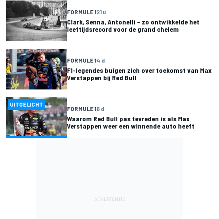
FORMULE 1
21 u
Clark, Senna, Antonelli – zo ontwikkelde het
leeftijdsrecord voor de grand chelem
FORMULE 1
4 d
F1-legendes buigen zich over toekomst van Max
Verstappen bij Red Bull
UITGELICHT
FORMULE 1
6 d
Waarom Red Bull pas tevreden is als Max
Verstappen weer een winnende auto heeft