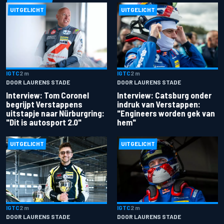
UITGELICHT
UITGELICHT
IGTC
2 m
IGTC
2 m
DOOR LAURENS STADE
DOOR LAURENS STADE
Interview: Catsburg onder
Interview: Tom Coronel
indruk van Verstappen:
begrijpt Verstappens
"Engineers worden gek van
uitstapje naar Nürburgring:
hem"
"Dit is autosport 2.0"
UITGELICHT
UITGELICHT
IGTC
2 m
IGTC
2 m
DOOR LAURENS STADE
DOOR LAURENS STADE