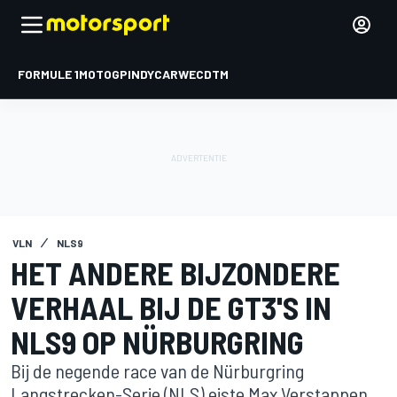
FORMULE 1
MOTOGP
INDYCAR
WEC
DTM
VLN
NLS9
HET ANDERE BIJZONDERE
VERHAAL BIJ DE GT3'S IN
NLS9 OP NÜRBURGRING
Bij de negende race van de Nürburgring
Langstrecken-Serie (NLS) eiste Max Verstappen