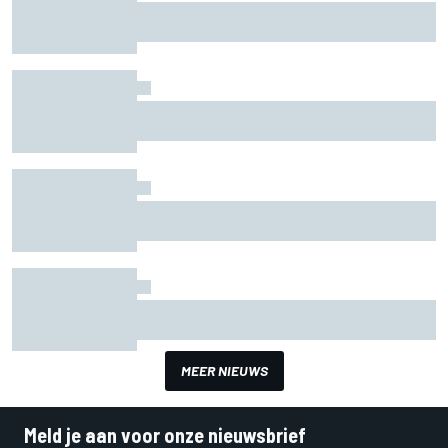
Kubica vond het moeilijk om Ferrari af te wijzen
Perez positief over Stroll: “Hij heeft zeker
talent”
Wolff twijfelt niet aan terugkeer Lauda: “Ik kijk
ernaar uit”
Webber: “Renault zou in 2020 speciale plek
kunnen zijn”
MEER NIEUWS
Meld je aan voor onze nieuwsbrief