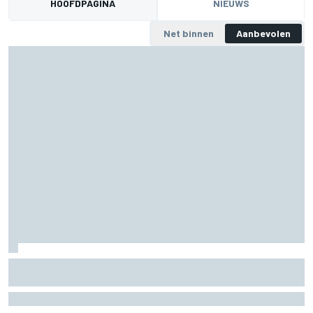
HOOFDPAGINA
NIEUWS
Net binnen
Aanbevolen
F1-teams kiezen line-up in Esports Pro Draft
Esports groeit in de Formule 1 en het is dit jaar voor het eerst dat alle
tien de teams meedoen aan het online kampioenschap. Het derde