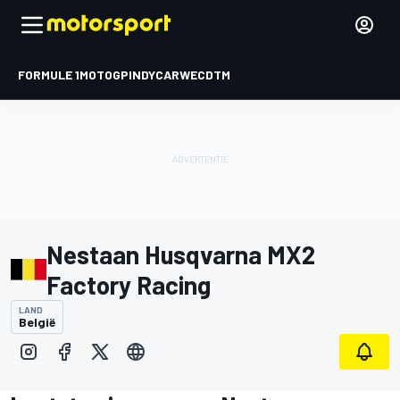
FORMULE 1
MOTOGP
INDYCAR
WEC
DTM
Nestaan Husqvarna MX2
Factory Racing
LAND
België