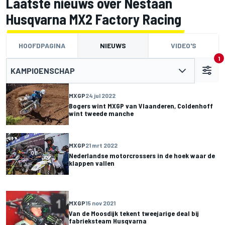
Laatste nieuws over Nestaan
Husqvarna MX2 Factory Racing
HOOFDPAGINA
NIEUWS
VIDEO'S
1
KAMPIOENSCHAP
MXGP
24 jul 2022
Bogers wint MXGP van Vlaanderen, Coldenhoff
wint tweede manche
MXGP
21 mrt 2022
Nederlandse motorcrossers in de hoek waar de
klappen vallen
MXGP
15 nov 2021
Van de Moosdijk tekent tweejarige deal bij
fabrieksteam Husqvarna