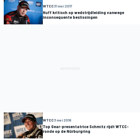
WTCC
31 mei 2017
Huff kritisch op wedstrijdleiding vanwege
inconsequente beslissingen
WTCC
3 mei 2016
Top Gear-presentatrice Schmitz rijdt WTCC-
ronde op de Nürburgring