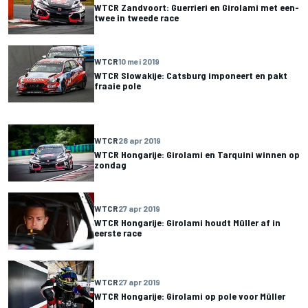
WTCR Zandvoort: Guerrieri en Girolami met een-
twee in tweede race
WTCR
10 mei 2019
WTCR Slowakije: Catsburg imponeert en pakt
fraaie pole
WTCR
28 apr 2019
WTCR Hongarije: Girolami en Tarquini winnen op
zondag
WTCR
27 apr 2019
WTCR Hongarije: Girolami houdt Müller af in
eerste race
WTCR
27 apr 2019
WTCR Hongarije: Girolami op pole voor Müller