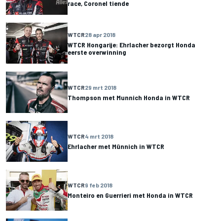
race, Coronel tiende
WTCR
28 apr 2018
WTCR Hongarije: Ehrlacher bezorgt Honda
eerste overwinning
WTCR
29 mrt 2018
Thompson met Munnich Honda in WTCR
WTCR
4 mrt 2018
Ehrlacher met Münnich in WTCR
WTCR
9 feb 2018
Monteiro en Guerrieri met Honda in WTCR