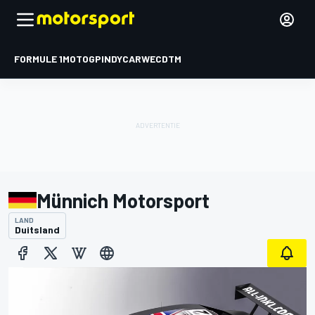
FORMULE 1
MOTOGP
INDYCAR
WEC
DTM
Münnich Motorsport
LAND
Duitsland