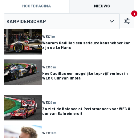
HOOFDPAGINA
NIEUWS
1
KAMPIOENSCHAP
WEC
1 m
Waarom Cadillac een serieuze kanshebber kan
zijn op Le Mans
WEC
3 m
Hoe Cadillac een mogelijke top-vijf verloor in
WEC 6 uur van Imola
WEC
9 m
Zo ziet de Balance of Performance voor WEC 8
uur van Bahrein eruit
WEC
11 m