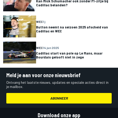
Kan Mick Schumacher ook zonder F1-zitje bij
Cadillac belanden?
WEC
1 j
Button neemt na seizoen 2025 afscheid van
Cadillac en WEC
WEC
14 jun 2025
Cadillac start van pole op Le Mans, maar
Bourdais gelooft niet in zege
Meld je aan voor onze nieuwsbrief
Ontvang het laatste nieuws, updates en speciale acties direct in
je mailbox.
ABONNEER
Download onze app