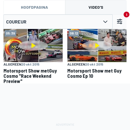
HOOFDPAGINA
VIDEO'S
1
COUREUR
05:39
08:12
ALGEMEEN
20 okt 2015
ALGEMEEN
20 okt 2015
Motorsport Show metGuy
Motorsport Show met Guy
Cosmo "Race Weekend
Cosmo Ep 10
Preview"