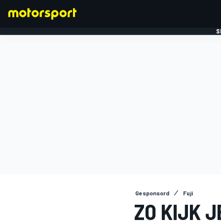
S
FORMULE 1
Gesponsord
Fuji
ZO KIJK J