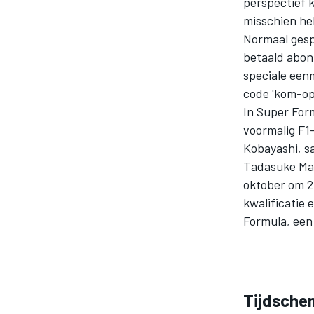
perspectief 
misschien he
Normaal gesp
betaald abonn
speciale een
code 'kom-op-
In Super Form
voormalig F
Kobayashi, s
Tadasuke Mak
oktober om 23
kwalificatie 
Formula, een
Tijdschem