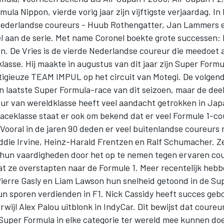
ula Nippon, vierde vorig jaar zijn vijftigste verjaardag. In
Nederlandse coureurs - Huub Rothengatter, Jan Lammers 
l aan de serie. Met name Coronel boekte grote successen: h
n. De Vries is de vierde Nederlandse coureur die meedoet 
lasse. Hij maakte in augustus van dit jaar zijn Super Form
tigieuze TEAM IMPUL op het circuit van Motegi. De volgen
ijn laatste Super Formula-race van dit seizoen, maar de de
ur van wereldklasse heeft veel aandacht getrokken in Jap
aceklasse staat er ook om bekend dat er veel Formule 1-co
Vooral in de jaren 90 deden er veel buitenlandse coureurs
die Irvine, Heinz-Harald Frentzen en Ralf Schumacher. Z
hun vaardigheden door het op te nemen tegen ervaren cou
t ze overstapten naar de Formule 1. Meer recentelijk hebb
ierre Gasly en Liam Lawson hun snelheid getoond in de Su
un sporen verdienden in F1. Nick Cassidy heeft succes gebo
rwijl Alex Palou uitblonk in IndyCar. Dit bewijst dat coureu
 Super Formula in elke categorie ter wereld mee kunnen do