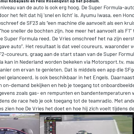
Kamui Kobayashi en Felix Rosenqvist op het podium.
eniveau van de auto is ook erg hoog. De Super Formula-auto
or het feit dat hij 'snel en licht' is. Ayumu Iwasa, een Ho
eschreef de SF23 als “een machine die aanvoelt als een kru
 “hoe sneller de bochten zijn, hoe meer het aanvoelt als F1” 
de Super Formula reed. De Vries omschreef het na zijn eer
 gave auto”. Het resultaat is dat veel coureurs, waaronder 
F2-coureurs, graag aan de start staan van de Super Formul
a kan in Nederland worden bekeken via
Motorsport.tv
, ma
anier om ervan te genieten. Dat is middels een app die SFg
ieel gelanceerd, is ook beschikbaar in het Engels. Daarnaast 
 en on-demand bekijken en heb je toegang tot onboardbeeld
gevens zoals gas- en rempunten en bandentemperaturen v
jdens de race heb je ook toegang tot de teamradio. Met an
es zien hoe De Vries het doet en hoe hij zich voelt tijdens d