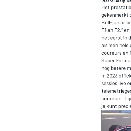
Pierre Gasly, 
Het prestati
gekenmerkt do
Bull-junior b
F1 en F2,” en
het eerst in 
als “een hele
coureurs en 
Super Formul
nog betere m
in 2023 offic
sessies live
telemetriege
coureurs. Ti
je kunt preci