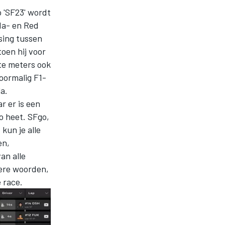
 'SF23' wordt
nda- en Red
ising tussen
toen hij voor
ste meters ook
voormalig F1-
a.
ar er is een
o heet. SFgo,
kun je alle
en,
an alle
dere woorden,
e race.