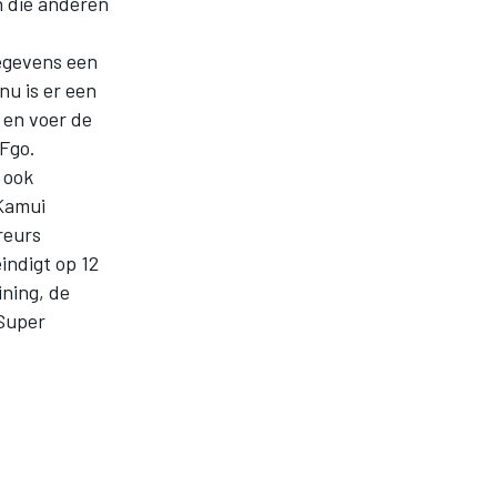
 die anderen
gegevens een
nu is er een
 en voer de
SFgo.
 ook
Kamui
reurs
indigt op 12
ining, de
 Super