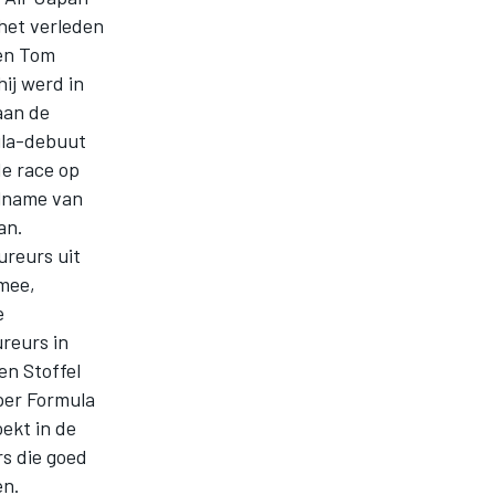
 het verleden
en Tom
ij werd in
aan de
ula-debuut
de race op
elname van
an.
ureurs uit
 mee,
e
reurs in
en Stoffel
per Formula
ekt in de
rs die goed
en.