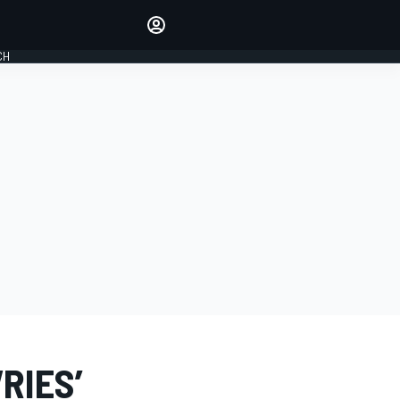
Laat je horen met de
reactiemodule
CH
LOGIN
EDITIE
NEDERLAND
RIES’