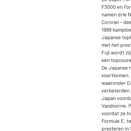
F3000 en Form
namen drie 
Coronel - dee
1999 kampioe
Japanse topk
met het pres
Fuji wordt z
een topcoure
De Japanse r
voortkomen. 
waaronder Ed
verbeterden 
Japan voorda
Vandoorne, P
voordat ze h
Formule E, te
presteren in