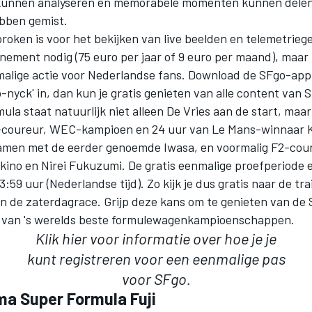
kunnen analyseren en memorabele momenten kunnen delen
bben gemist.
roken is voor het bekijken van live beelden en telemetrie
ement nodig (75 euro per jaar of 9 euro per maand), maar 
malige actie voor Nederlandse fans. Download de SFgo-app
nyck' in, dan kun je gratis genieten van alle content van 
ula staat natuurlijk niet alleen De Vries aan de start, maar
1-coureur, WEC-kampioen en 24 uur van Le Mans-winnaar 
amen met de eerder genoemde Iwasa, en voormalig F2-cou
ino en Nirei Fukuzumi. De gratis eenmalige proefperiode e
:59 uur (Nederlandse tijd). Zo kijk je dus gratis naar de tra
en de zaterdagrace. Grijp deze kans om te genieten van de
 van 's werelds beste formulewagenkampioenschappen.
Klik hier voor informatie
over hoe je je
kunt registreren voor een eenmalige pas
voor SFgo.
a Super Formula Fuji