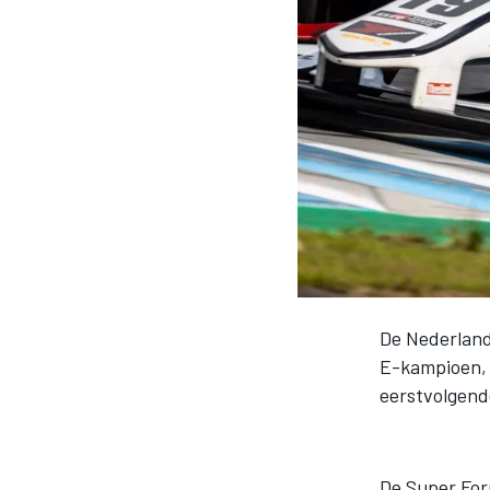
INDYCAR
De Nederlande
E-kampioen, 
eerstvolgend
WEC
DTM
De Super For