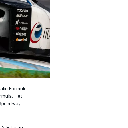
malig Formule
rmula. Het
 Speedway.
 All-Japan