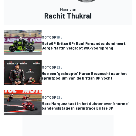
Meer van
Rachit Thukral
MOTOGP
16 u
MotoGP Britse GP: Raul Fernandez domineert,
Jorge Martin vergroot WK-voorsprong
MOTOGP
21 u
Hoe een 'gesloopte' Marco Bezzecchi naar het
sprintpodium van de British GP vocht
MOTOGP
21 u
Marc Marquez tast in het duister over 'enorme'
bandenslijtage in sprintrace Britse GP