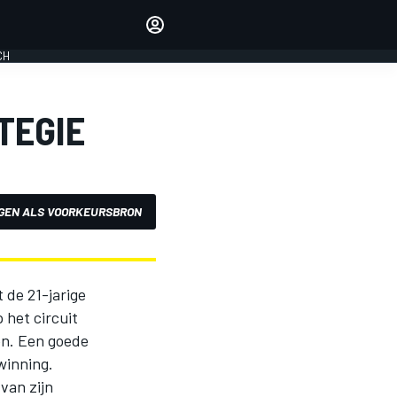
Laat je horen met de
reactiemodule
CH
LOGIN
EDITIE
TEGIE
NEDERLAND
GEN ALS VOORKEURSBRON
 de 21-jarige
 het circuit
en. Een goede
winning.
van zijn