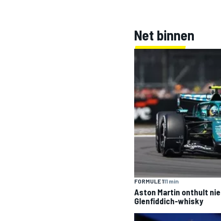
Net binnen
INDYCAR
FORMULE 1
11 min
WEC
DTM
Aston Martin onthult ni
Glenfiddich-whisky