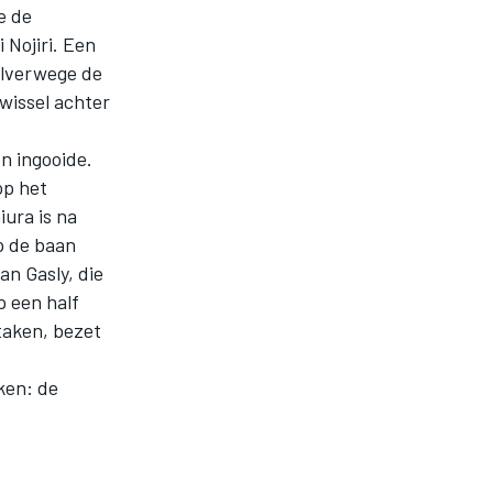
e de
Nojiri. Een
halverwege de
nwissel achter
en ingooide.
op het
ura is na
op de baan
an Gasly, die
p een half
staken, bezet
ken: de