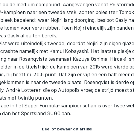
n op de medium compound. Aangevangen vanaf P5 stormd
-kampioen naar een tweede stek, achter polesitter Tomoki 
bleek bepalend: waar Nojiri lang doorging, besloot Gasly 
e komen voor vers rubber. Toen Nojiri eindelijk zijn bande
as Gasly al buiten bereik.
ist werd uiteindelijk tweede, doordat Nojiri zijn eigen glaz
 crashte namelijk met Kamui Kobayashi. Het laatste plekje 
ing naar Rosenqvists teammaat Kazuya Oshima. Hiroaki Ishi
leider in de titelstrijd: de kampioen van 2015 werd vierde 
e, hij heeft nu 30,5 punt. Dat zijn er vijf en een half meer d
geklommen is naar de tweede plaats. Rosenqvist is derde o
y, André Lotterer, die op Autopolis vroeg de strijd moest 
ats met twintig punten.
race in het Super Formula-kampioenschap is over twee we
 dan het Sportsland SUGO aan.
Deel of bewaar dit artikel