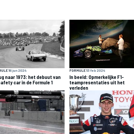
ULE 1
6 jun 2024
FORMULE 1
3 feb 2024
ug naar 1973: het debuut van
In beeld: Opmerkelijke F1-
safety car in de Formule 1
teampresentaties uit het
verleden