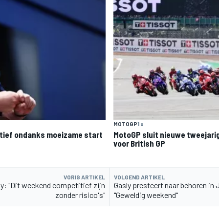
MOTOGP
1 u
itief ondanks moeizame start
MotoGP sluit nieuwe tweejari
voor British GP
VORIG ARTIKEL
VOLGEND ARTIKEL
y: "Dit weekend competitief zijn
Gasly presteert naar behoren in
zonder risico's"
"Geweldig weekend"