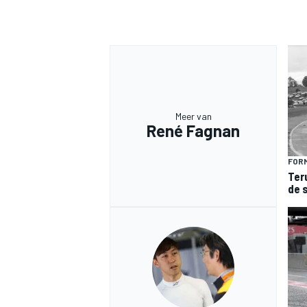
Meer van
René Fagnan
FORM
Ter
de 