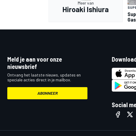
Meer van
Hiroaki Ishiura
SUP
Sup
Gas
MEER RACEKLASSEN
Meld je aan voor onze
Download
nieuwsbrief
Ontvang het laatste nieuws, updates en
speciale acties direct in je mailbox.
ABONNEER
Social m