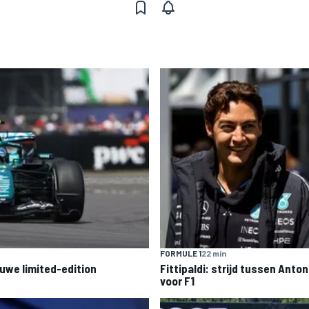
FORMULE 1
22 min
euwe limited-edition
Fittipaldi: strijd tussen Anton
voor F1