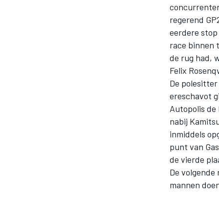
concurrente
regerend GP2
eerdere stop 
race binnen t
de rug had, w
Felix Rosenqv
De polesitter
ereschavot g
MOTOGP
Autopolis de 
nabij Kamitsu
inmiddels op
punt van Gasl
de vierde pla
De volgende 
mannen doen