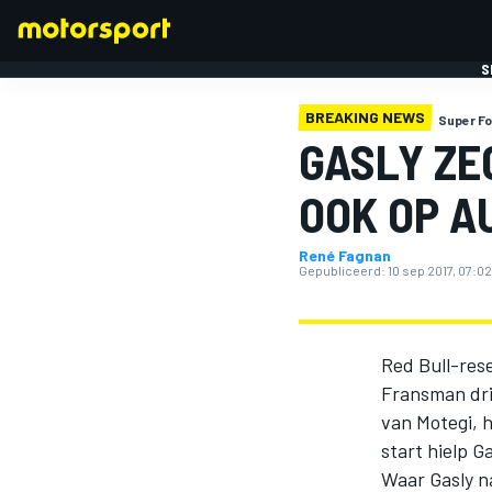
S
BREAKING NEWS
Super F
GASLY ZE
OOK OP A
René Fagnan
FORMULE 1
Gepubliceerd:
10 sep 2017, 07:02
Red Bull-res
Fransman dri
van Motegi, 
start hielp 
Waar Gasly n