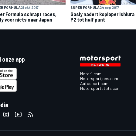
ER FORMULA
21 okt 2017
SUPER FORMULA
24 sep 2017
er Formula schrapt races,
Gasly nadert koploper Ishiura
ly voor niets naar Japan
P2 tot half punt
 onze app
Motor1.com
Motorsportjobs.com
Autosport.com
Motorsportstats.com
edia