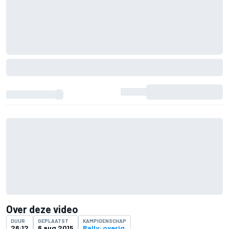
Over deze video
DUUR
GEPLAATST
KAMPIOENSCHAP
26:12
6 aug 2015
Rally: overig