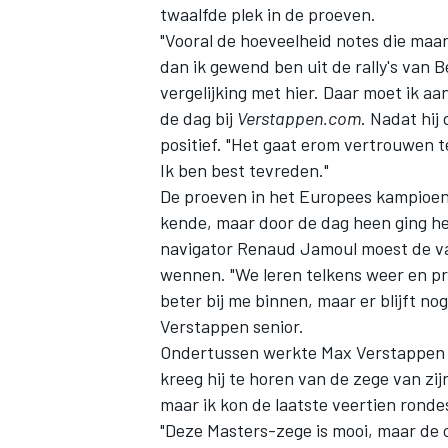
twaalfde plek in de proeven.
"Vooral de hoeveelheid notes die maar
dan ik gewend ben uit de rally's van 
vergelijking met hier. Daar moet ik a
de dag bij
Verstappen.com
. Nadat hij
positief. "Het gaat erom vertrouwen 
Ik ben best tevreden."
De proeven in het Europees kampioens
kende, maar door de dag heen ging he
navigator Renaud Jamoul moest de v
wennen. "We leren telkens weer en pr
beter bij me binnen, maar er blijft no
Verstappen senior.
Ondertussen werkte Max Verstappen d
kreeg hij te horen van de zege van zij
maar ik kon de laatste veertien rondes 
"Deze Masters-zege is mooi, maar de o