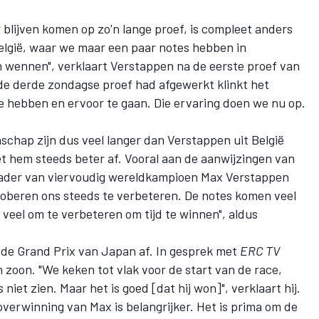
 blijven komen op zo'n lange proef, is compleet anders
België, waar we maar een paar notes hebben in
an wennen", verklaart Verstappen na de eerste proef van
 de derde zondagse proef had afgewerkt klinkt het
te hebben en ervoor te gaan. Die ervaring doen we nu op.
chap zijn dus veel langer dan Verstappen uit België
t hem steeds beter af. Vooral aan de aanwijzingen van
ader van viervoudig wereldkampioen Max Verstappen
oberen ons steeds te verbeteren. De notes komen veel
g veel om te verbeteren om tijd te winnen", aldus
e Grand Prix van Japan af. In gesprek met
ERC TV
n zoon. "We keken tot vlak voor de start van de race,
niet zien. Maar het is goed [dat hij won]", verklaart hij.
verwinning van Max is belangrijker. Het is prima om de