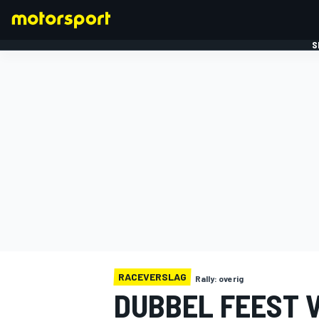
S
FORMULE 1
RACEVERSLAG
Rally: overig
DUBBEL FEEST V