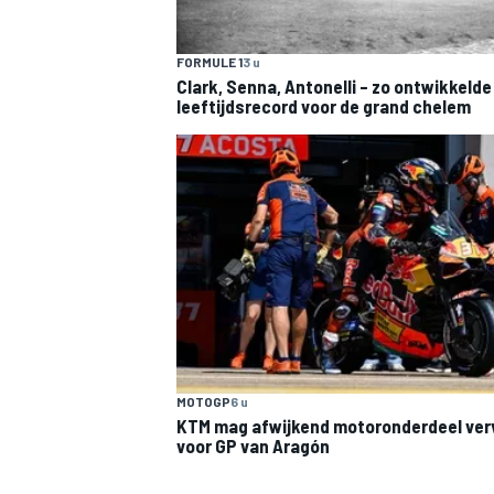
FORMULE 1
3 u
Clark, Senna, Antonelli – zo ontwikkelde
leeftijdsrecord voor de grand chelem
MOTOGP
6 u
KTM mag afwijkend motoronderdeel ve
voor GP van Aragón