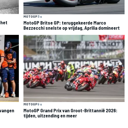
MOTOGP
3 u
 het
MotoGP Britse GP: teruggekeerde Marco
Bezzecchi snelste op vrijdag, Aprilia domineert
MOTOGP
9 u
rvangen
MotoGP Grand Prix van Groot-Brittannië 2026:
tijden, uitzending en meer