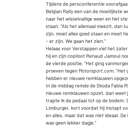
Tijdens de persconferentie voorafgaa
Belgian Rally een van de moeilijkste w
naar het wisselvallige weer en het st
staan. “Als het allemaal meezit, dan lu
zijn, moet alles goed staan en moet h
– er zijn. We gaan het zien.”
Helaas voor Verstappen viel het zater
hij en zijn copiloot Renaud Jamoul no
de vierde positie. “Het ging vanmorgen
proeven tegen
Motorsport.com
. “Het
hebben er nieuwe remklauwen opgezet
In de middag remde de Skoda Fabia RS 
nieuwe remklauwen opzet, dan weet je
trapte ik de pedaal tot op de bodem. 
Limburger, kort voordat hij instapt 
en alles, maar dat was niet ideaal. De
was geen lekker dagje.”