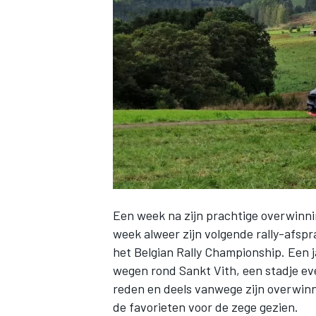
INDYCAR
Een week na zijn prachtige overwinni
week alweer zijn volgende rally-afspr
het Belgian Rally Championship. Een 
WEC
DTM
wegen rond Sankt Vith, een stadje e
reden en deels vanwege zijn overwinn
de favorieten voor de zege gezien.