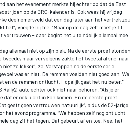
nd aan het evenement merkte hij echter op dat de East
edstrijden op de BRC-kalender is. Ook wees hij vrijdag
erke deelnemersveld dat een dag later aan het vertrek zou
kt het”, voegde hij toe. “Maar op de dag zelf moet je fit
et vertrouwen – daar begint het uiteindelijk allemaal mee
dag allemaal niet op zijn plek. Na de eerste proef stonden
g tweede, maar vervolgens zakte het tweetal al snel naar
 niet zo lekker”, zei Verstappen na de eerste serie
 gevoel was er niet. De remmen voelden niet goed aan. We
 en de remmen ontlucht. Hopelijk gaat het nu beter.”
Rally2-auto echter ook niet naar behoren. “Als je er
 dat er ook lucht in kan komen. En de eerste proef
Dat geeft geen vertrouwen natuurlijk”, aldus de 52-jarige
voor het avondprogramma. “We hebben zelf nog ontlucht
 hele dag zit het tegen. Dat gebeurt af en toe. Nee, het