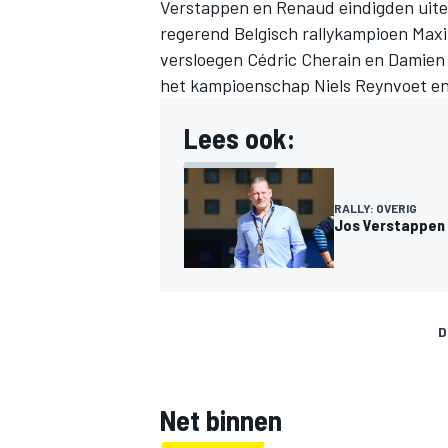
Verstappen en Renaud eindigden uitein
regerend Belgisch rallykampioen Maxi
versloegen Cédric Cherain en Damien 
het kampioenschap Niels Reynvoet en 
Lees ook:
RALLY: OVERIG
Jos Verstappen 
D
Net binnen