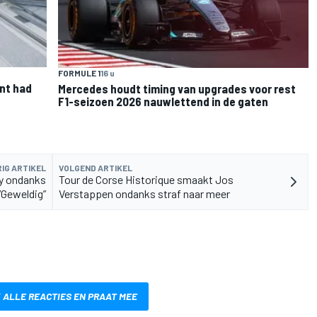
FORMULE 1
16 u
nt had
Mercedes houdt timing van upgrades voor rest
F1-seizoen 2026 nauwlettend in de gaten
IG ARTIKEL
VOLGEND ARTIKEL
ly ondanks
Tour de Corse Historique smaakt Jos
“Geweldig”
Verstappen ondanks straf naar meer
 ALLE REACTIES EN PRAAT MEE