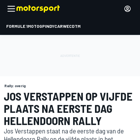
FORMULE 1
MOTOGP
INDYCAR
WEC
DTM
Rally: overig
JOS VERSTAPPEN OP VIJFDE
PLAATS NA EERSTE DAG
HELLENDOORN RALLY
Jos Verstappen staat na de eerste dag van de
Hellendoorn Rally op de vijfde plaats in het