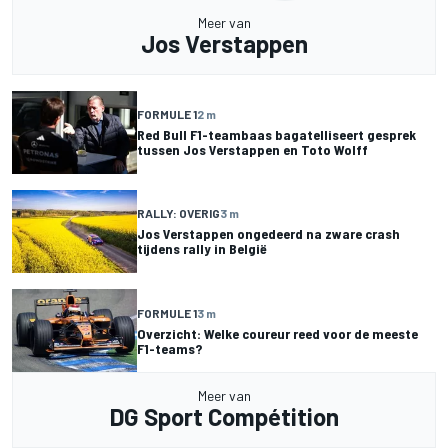
Meer van
Jos Verstappen
FORMULE 1
2 m
Red Bull F1-teambaas bagatelliseert gesprek
tussen Jos Verstappen en Toto Wolff
RALLY: OVERIG
3 m
Jos Verstappen ongedeerd na zware crash
tijdens rally in België
FORMULE 1
3 m
Overzicht: Welke coureur reed voor de meeste
F1-teams?
Meer van
DG Sport Compétition