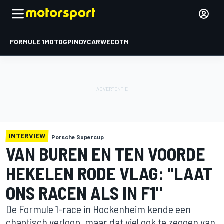
FORMULE 1
MOTOGP
INDYCAR
WEC
DTM
INTERVIEW
Porsche Supercup
VAN BUREN EN TEN VOORDE
HEKELEN RODE VLAG: "LAAT
ONS RACEN ALS IN F1"
De Formule 1-race in Hockenheim kende een
chaotisch verloop, maar dat viel ook te zeggen van