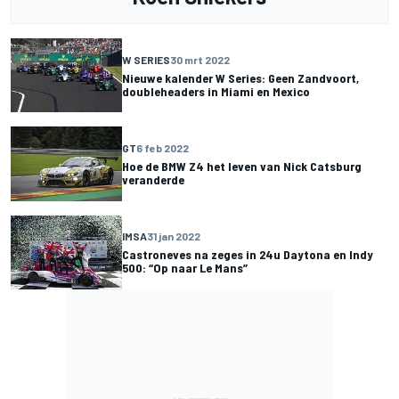
W SERIES
30 mrt 2022
Nieuwe kalender W Series: Geen Zandvoort,
doubleheaders in Miami en Mexico
GT
6 feb 2022
Hoe de BMW Z4 het leven van Nick Catsburg
veranderde
IMSA
31 jan 2022
Castroneves na zeges in 24u Daytona en Indy
500: “Op naar Le Mans”