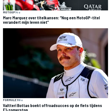
MOTOGP
14 u
Marc Marquez over titelkansen: “Nog een MotoGP-titel
verandert mijn leven niet”
FORMULE 1
16 u
Valtteri Bottas boekt offroadsucces op de fiets tijdens
F1-zomerstop