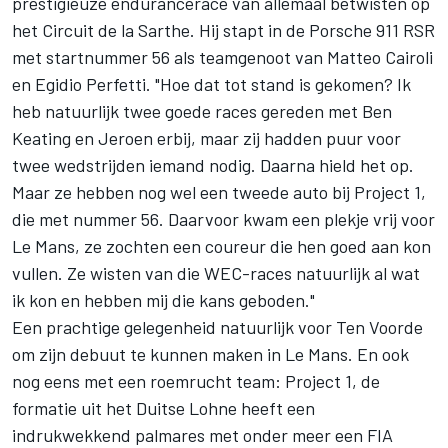
prestigieuze endurancerace van allemaal betwisten op
het Circuit de la Sarthe. Hij stapt in de Porsche 911 RSR
met startnummer 56 als teamgenoot van Matteo Cairoli
en Egidio Perfetti. "Hoe dat tot stand is gekomen? Ik
heb natuurlijk twee goede races gereden met Ben
Keating en Jeroen erbij, maar zij hadden puur voor
twee wedstrijden iemand nodig. Daarna hield het op.
Maar ze hebben nog wel een tweede auto bij Project 1,
die met nummer 56. Daarvoor kwam een plekje vrij voor
Le Mans, ze zochten een coureur die hen goed aan kon
vullen. Ze wisten van die WEC-races natuurlijk al wat
ik kon en hebben mij die kans geboden."
Een prachtige gelegenheid natuurlijk voor Ten Voorde
om zijn debuut te kunnen maken in Le Mans. En ook
nog eens met een roemrucht team: Project 1, de
formatie uit het Duitse Lohne heeft een
indrukwekkend palmares met onder meer een FIA