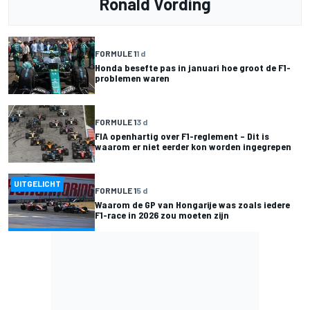
Ronald Vording
FORMULE 1
1 d
Honda besefte pas in januari hoe groot de F1-
problemen waren
FORMULE 1
3 d
FIA openhartig over F1-reglement – Dit is
waarom er niet eerder kon worden ingegrepen
UITGELICHT
FORMULE 1
5 d
Waarom de GP van Hongarije was zoals iedere
F1-race in 2026 zou moeten zijn