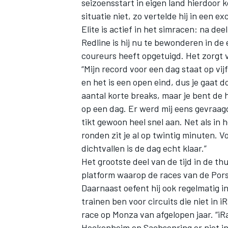
seizoensstart in eigen land hierdoor k
situatie niet, zo vertelde hij in een e
Elite is actief in het simracen: na d
Redline is hij nu te bewonderen in d
coureurs heeft opgetuigd. Het zorgt v
“Mijn record voor een dag staat op vij
en het is een open eind, dus je gaat d
aantal korte breaks, maar je bent de h
op een dag. Er werd mij eens gevraagd
tikt gewoon heel snel aan. Net als in
ronden zit je al op twintig minuten. V
dichtvallen is de dag echt klaar.”
Het grootste deel van de tijd in de t
platform waarop de races van de Por
Daarnaast oefent hij ook regelmatig in
trainen ben voor circuits die niet in
race op Monza van afgelopen jaar. “i
Hockenheim en Sachsenring er niet in 