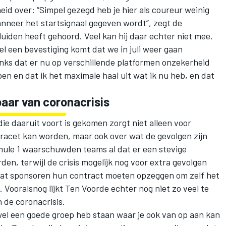
eid over: “Simpel gezegd heb je hier als coureur weinig
anneer het startsignaal gegeven wordt”, zegt de
luiden heeft gehoord. Veel kan hij daar echter niet mee.
ieel een bevestiging komt dat we in juli weer gaan
anks dat er nu op verschillende platformen onzekerheid
ben en dat ik het maximale haal uit wat ik nu heb, en dat
aar van coronacrisis
ie daaruit voort is gekomen zorgt niet alleen voor
racet kan worden, maar ook over wat de gevolgen zijn
mule 1 waarschuwden teams al dat er een stevige
den, terwijl de crisis mogelijk nog voor extra gevolgen
 dat sponsoren hun contract moeten opzeggen om zelf het
Vooralsnog lijkt Ten Voorde echter nog niet zo veel te
 de coronacrisis.
 wel een goede groep heb staan waar je ook van op aan kan