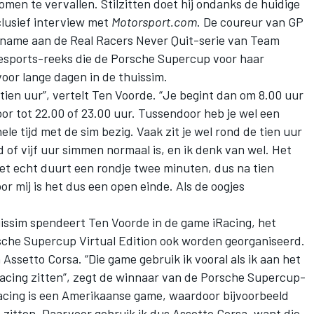
omen te vervallen. Stilzitten doet hij ondanks de huidige
xclusief interview met
Motorsport.com
. De coureur van GP
eelname aan de Real Racers Never Quit-serie van Team
e esports-reeks die de Porsche Supercup voor haar
oor lange dagen in de thuissim.
ftien uur”, vertelt Ten Voorde. “Je begint dan om 8.00 uur
oor tot 22.00 of 23.00 uur. Tussendoor heb je wel een
ele tijd met de sim bezig. Vaak zit je wel rond de tien uur
 of vijf uur simmen normaal is, en ik denk van wel. Het
 het echt duurt een rondje twee minuten, dus na tien
oor mij is het dus een open einde. Als de oogjes
huissim spendeert Ten Voorde in de game iRacing, het
sche Supercup Virtual Edition ook worden georganiseerd.
 Assetto Corsa. “Die game gebruik ik vooral als ik aan het
 iRacing zitten”, zegt de winnaar van de Porsche Supercup-
Racing is een Amerikaanse game, waardoor bijvoorbeeld
zitten. Daarvoor gebruik ik dus Assetto Corsa, want die