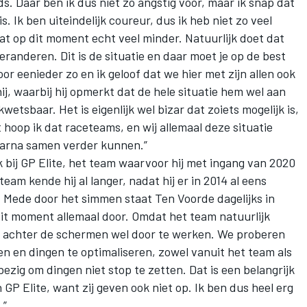
jds. Daar ben ik dus niet zo angstig voor, maar ik snap dat
is. Ik ben uiteindelijk coureur, dus ik heb niet zo veel
aat op dit moment echt veel minder. Natuurlijk doet dat
veranderen. Dit is de situatie en daar moet je op de best
or eenieder zo en ik geloof dat we hier met zijn allen ook
j, waarbij hij opmerkt dat de hele situatie hem wel aan
kwetsbaar. Het is eigenlijk wel bizar dat zoiets mogelijk is,
t hoop ik dat raceteams, en wij allemaal deze situatie
arna samen verder kunnen.”
k bij GP Elite, het team waarvoor hij met ingang van 2020
am kende hij al langer, nadat hij er in 2014 al eens
 Mede door het simmen staat Ten Voorde dagelijks in
dit moment allemaal door. Omdat het team natuurlijk
e achter de schermen wel door te werken. We proberen
n en dingen te optimaliseren, zowel vanuit het team als
bezig om dingen niet stop te zetten. Dat is een belangrijk
an GP Elite, want zij geven ook niet op. Ik ben dus heel erg
.”