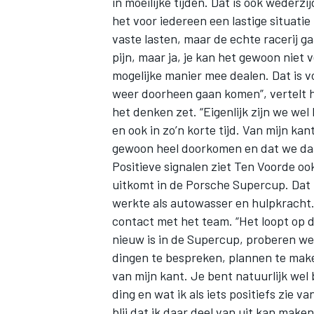
in moeilijke tijden. Dat is ook wederzi
het voor iedereen een lastige situatie 
vaste lasten, maar de echte racerij g
pijn, maar ja, je kan het gewoon niet 
mogelijke manier mee dealen. Dat is vo
weer doorheen gaan komen”, vertelt hi
het denken zet. “Eigenlijk zijn we wel 
MEER RACEKLASSEN
en ook in zo’n korte tijd. Van mijn kan
gewoon heel doorkomen en dat we da
Positieve signalen ziet Ten Voorde oo
uitkomt in de Porsche Supercup. Dat te
werkte als autowasser en hulpkracht.
contact met het team. “Het loopt op 
nieuw is in de Supercup, proberen w
dingen te bespreken, plannen te make
van mijn kant. Je bent natuurlijk wel 
ding en wat ik als iets positiefs zie v
blij dat ik daar deel van uit kan maken