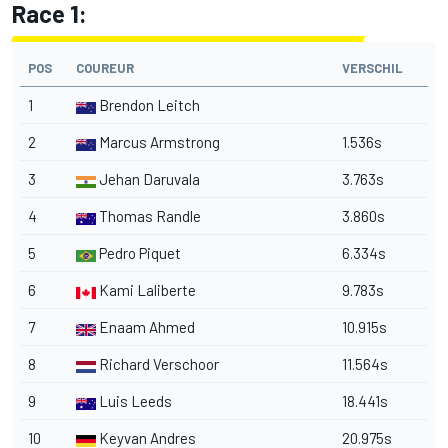
Race 1:
POS
COUREUR
VERSCHIL
1
Brendon Leitch
2
Marcus Armstrong
1.536s
3
Jehan Daruvala
3.763s
4
Thomas Randle
3.860s
5
Pedro Piquet
6.334s
6
Kami Laliberte
9.783s
7
Enaam Ahmed
10.915s
8
Richard Verschoor
11.564s
9
Luis Leeds
18.441s
10
Keyvan Andres
20.975s