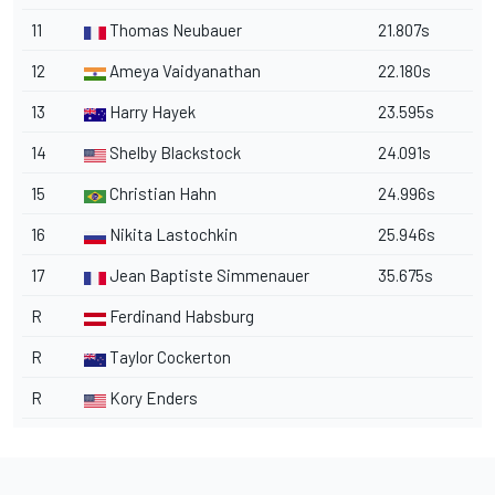
11
Thomas Neubauer
21.807s
12
Ameya Vaidyanathan
22.180s
13
Harry Hayek
23.595s
14
Shelby Blackstock
24.091s
15
Christian Hahn
24.996s
16
Nikita Lastochkin
25.946s
17
Jean Baptiste Simmenauer
35.675s
R
Ferdinand Habsburg
R
Taylor Cockerton
R
Kory Enders