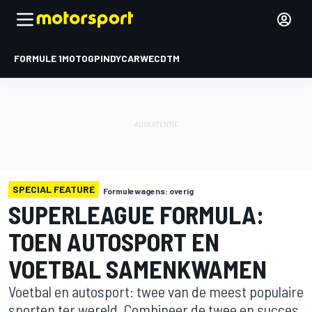
FORMULE 1
MOTOGP
INDYCAR
WEC
DTM
SPECIAL FEATURE
Formulewagens: overig
SUPERLEAGUE FORMULA:
TOEN AUTOSPORT EN
VOETBAL SAMENKWAMEN
Voetbal en autosport: twee van de meest populaire
sporten ter wereld. Combineer de twee en succes