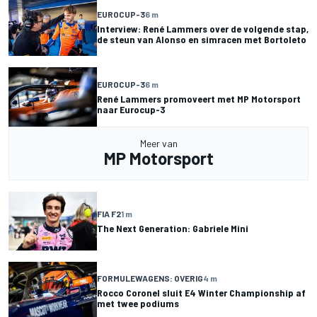
EUROCUP-3
6 m
Interview: René Lammers over de volgende stap,
de steun van Alonso en simracen met Bortoleto
EUROCUP-3
6 m
René Lammers promoveert met MP Motorsport
naar Eurocup-3
Meer van
MP Motorsport
FIA F2
1 m
The Next Generation: Gabriele Mini
FORMULEWAGENS: OVERIG
4 m
Rocco Coronel sluit E4 Winter Championship af
met twee podiums