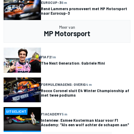
EUROCUP-3
6 m
René Lammers promoveert met MP Motorsport
naar Eurocup-3
Meer van
MP Motorsport
FIA F2
1 m
The Next Generation: Gabriele Mini
FORMULEWAGENS: OVERIG
4 m
Rocco Coronel sluit E4 Winter Championship af
met twee podiums
UITGELICHT
F1 ACADEMY
5 m
Interview: Esmee Kosterman klaar voor F1
Academy: "Als een wolf achter de schapen aan"