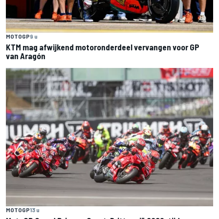
MOTOGP
9 u
KTM mag afwijkend motoronderdeel vervangen voor GP
van Aragón
MOTOGP
13 u