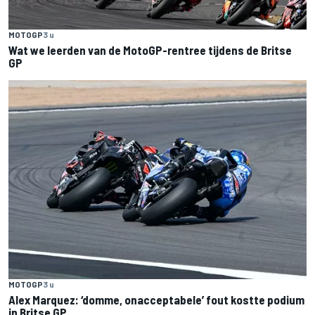
MOTOGP
3 u
Wat we leerden van de MotoGP-rentree tijdens de Britse
GP
MOTOGP
3 u
Alex Marquez: ‘domme, onacceptabele’ fout kostte podium
in Britse GP