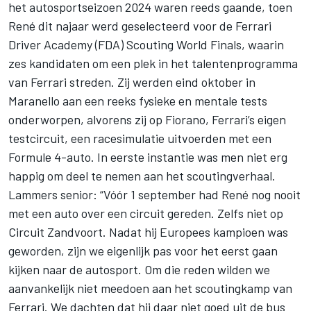
het autosportseizoen 2024 waren reeds gaande, toen
René dit najaar werd geselecteerd voor de Ferrari
Driver Academy (FDA) Scouting World Finals, waarin
zes kandidaten om een plek in het talentenprogramma
van Ferrari streden. Zij werden eind oktober in
Maranello aan een reeks fysieke en mentale tests
onderworpen, alvorens zij op Fiorano, Ferrari’s eigen
testcircuit, een racesimulatie uitvoerden met een
Formule 4-auto. In eerste instantie was men niet erg
happig om deel te nemen aan het scoutingverhaal.
Lammers senior: “Vóór 1 september had René nog nooit
met een auto over een circuit gereden. Zelfs niet op
Circuit Zandvoort. Nadat hij Europees kampioen was
geworden, zijn we eigenlijk pas voor het eerst gaan
kijken naar de autosport. Om die reden wilden we
aanvankelijk niet meedoen aan het scoutingkamp van
Ferrari. We dachten dat hij daar niet goed uit de bus