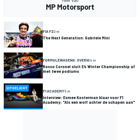
Meer van
MP Motorsport
FIA F2
2 m
The Next Generation: Gabriele Mini
FORMULEWAGENS: OVERIG
4 m
Rocco Coronel sluit E4 Winter Championship af
met twee podiums
UITGELICHT
F1 ACADEMY
5 m
Interview: Esmee Kosterman klaar voor F1
Academy: "Als een wolf achter de schapen aan"