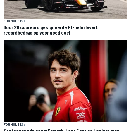
FORMULE 1
2 u
Door 20 coureurs gesigneerde F1-helm levert
recordbedrag op voor goed doel
FORMULE 1
2 u
Szafnauer adviseert Ferrari: 'Laat Charles Leclerc met