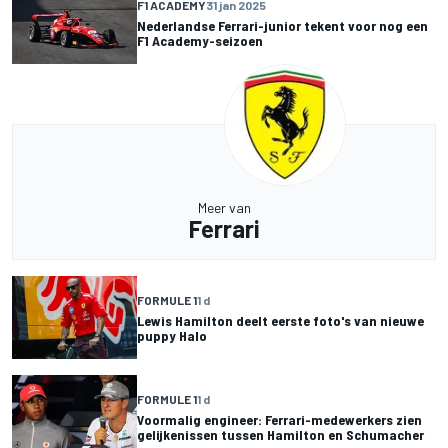
F1 ACADEMY
31 jan 2025
Nederlandse Ferrari-junior tekent voor nog een
F1 Academy-seizoen
Meer van
Ferrari
FORMULE 1
1 d
Lewis Hamilton deelt eerste foto's van nieuwe
puppy Halo
FORMULE 1
1 d
Voormalig engineer: Ferrari-medewerkers zien
gelijkenissen tussen Hamilton en Schumacher