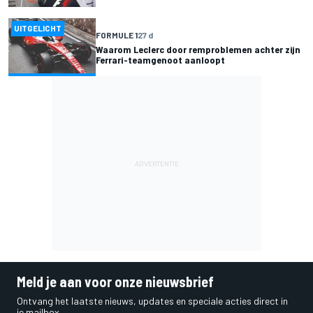
UITGELICHT
FORMULE 1
27 d
Waarom Leclerc door remproblemen achter zijn
Ferrari-teamgenoot aanloopt
Meld je aan voor onze nieuwsbrief
Ontvang het laatste nieuws, updates en speciale acties direct in
je mailbox.