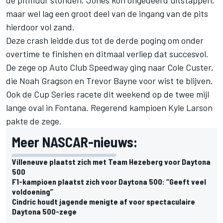
de pitmuur stonden. Jones kon ongedeerd uitstappen,
maar wel lag een groot deel van de ingang van de pits
hierdoor vol zand.
Deze crash leidde dus tot de derde poging om onder
overtime te finishen en ditmaal verliep dat succesvol.
De zege op Auto Club Speedway ging naar
Cole Custer
,
die
Noah Gragson
en Trevor Bayne voor wist te blijven.
Ook de Cup Series racete dit weekend op de twee mijl
lange oval in Fontana. Regerend kampioen Kyle Larson
pakte de zege.
Meer NASCAR-nieuws:
Villeneuve plaatst zich met Team Hezeberg voor Daytona
500
F1-kampioen plaatst zich voor Daytona 500: “Geeft veel
voldoening”
Cindric houdt jagende menigte af voor spectaculaire
Daytona 500-zege