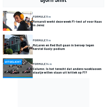
FORMULE 1
1 m
Fornaroli werkt deze week F1-test af voor Haas
in Jerez
FORMULE 1
1 m
McLaren en Red Bull gaan in beroep tegen
herstel Gasly-podium
UITGELICHT
FORMULE 1
4 m
Column: Is het terecht dat andere raceklassen
slaatje willen slaan uit kritiek op F1?