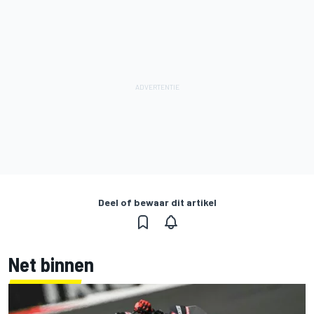
Deel of bewaar dit artikel
Net binnen