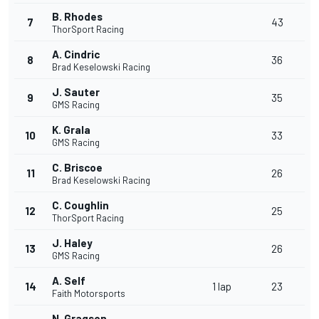
B. Rhodes
7
43
ThorSport Racing
A. Cindric
8
36
Brad Keselowski Racing
J. Sauter
9
35
GMS Racing
K. Grala
10
33
GMS Racing
C. Briscoe
11
26
Brad Keselowski Racing
C. Coughlin
12
25
ThorSport Racing
J. Haley
13
26
GMS Racing
A. Self
14
1 lap
23
Faith Motorsports
N. Gragson