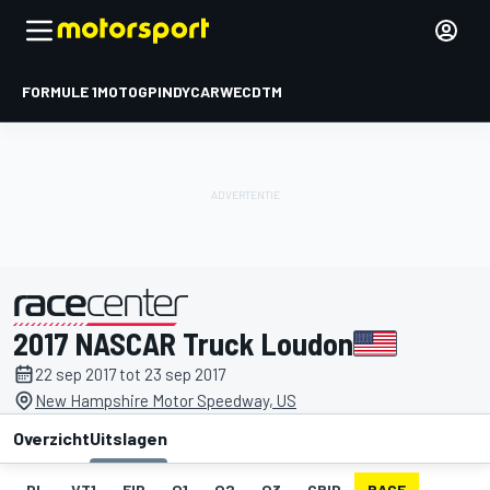
FORMULE 1
MOTOGP
INDYCAR
WEC
DTM
2017 NASCAR Truck Loudon
gepresenteerd door
22 sep 2017 tot 23 sep 2017
New Hampshire Motor Speedway, US
Overzicht
Uitslagen
DL
VT1
FIP
Q1
Q2
Q3
GRID
RACE