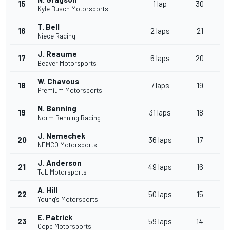
15
1 lap
30
Kyle Busch Motorsports
T. Bell
16
2 laps
21
Niece Racing
J. Reaume
17
6 laps
20
Beaver Motorsports
W. Chavous
18
7 laps
19
Premium Motorsports
N. Benning
19
31 laps
18
Norm Benning Racing
J. Nemechek
20
36 laps
17
NEMCO Motorsports
J. Anderson
21
49 laps
16
TJL Motorsports
A. Hill
22
50 laps
15
Young's Motorsports
E. Patrick
23
59 laps
14
Copp Motorsports