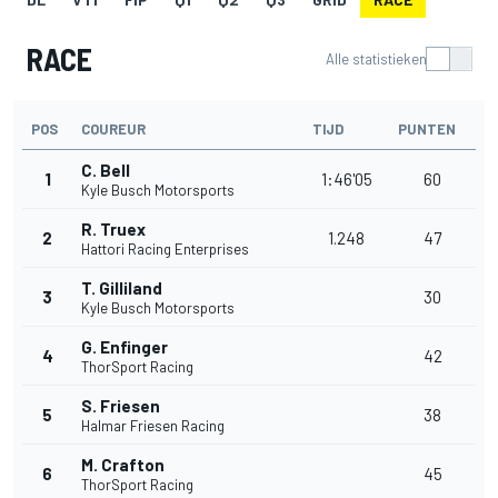
RACE
Alle statistieken
POS
COUREUR
TIJD
PUNTEN
C. Bell
1
1:46'05
60
Kyle Busch Motorsports
R. Truex
2
1.248
47
Hattori Racing Enterprises
T. Gilliland
3
30
Kyle Busch Motorsports
G. Enfinger
4
42
ThorSport Racing
S. Friesen
5
38
Halmar Friesen Racing
M. Crafton
6
45
ThorSport Racing