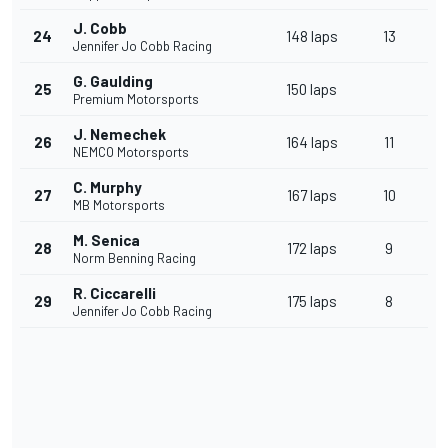
J. Cobb
24
148 laps
13
Jennifer Jo Cobb Racing
G. Gaulding
25
150 laps
Premium Motorsports
J. Nemechek
26
164 laps
11
NEMCO Motorsports
C. Murphy
27
167 laps
10
MB Motorsports
M. Senica
28
172 laps
9
Norm Benning Racing
R. Ciccarelli
29
175 laps
8
Jennifer Jo Cobb Racing