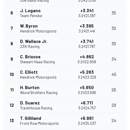
Joe Gibbs Racing
3:24'21.038
J. Logano
+3.341
6
35
Team Penske
3:24'21.387
W. Byron
+3.395
7
30
Hendrick Motorsports
3:24'21.441
D. Wallace Jr.
+3.741
8
30
23XI Racing
3:24'21.787
C. Briscoe
+4.862
9
34
Stewart-Haas Racing
3:24'22.908
C. Elliott
+5.283
10
45
Hendrick Motorsports
3:24'23.329
H. Burton
+5.650
11
26
Wood Brothers Racing
3:24'23.696
D. Suarez
+6.711
12
29
TrackHouse Racing
3:24'24.757
T. Gilliland
+6.991
13
24
Front Row Motorsports
3:24'25.037