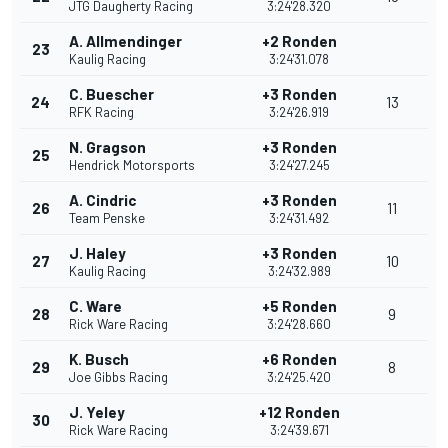
JTG Daugherty Racing
3:24'28.320
A. Allmendinger
+2 Ronden
23
Kaulig Racing
3:24'31.078
C. Buescher
+3 Ronden
24
13
RFK Racing
3:24'26.919
N. Gragson
+3 Ronden
25
Hendrick Motorsports
3:24'27.245
A. Cindric
+3 Ronden
26
11
Team Penske
3:24'31.492
J. Haley
+3 Ronden
27
10
Kaulig Racing
3:24'32.989
C. Ware
+5 Ronden
28
9
Rick Ware Racing
3:24'28.660
K. Busch
+6 Ronden
29
8
Joe Gibbs Racing
3:24'25.420
J. Yeley
+12 Ronden
30
Rick Ware Racing
3:24'39.671