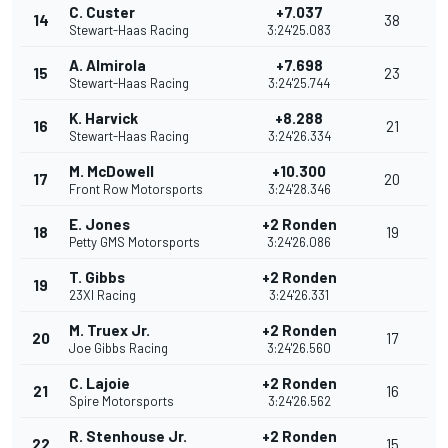
C. Custer
+7.037
14
38
Stewart-Haas Racing
3:24'25.083
A. Almirola
+7.698
15
23
Stewart-Haas Racing
3:24'25.744
K. Harvick
+8.288
16
21
Stewart-Haas Racing
3:24'26.334
M. McDowell
+10.300
17
20
Front Row Motorsports
3:24'28.346
E. Jones
+2 Ronden
18
19
Petty GMS Motorsports
3:24'26.086
T. Gibbs
+2 Ronden
19
23XI Racing
3:24'26.331
M. Truex Jr.
+2 Ronden
20
17
Joe Gibbs Racing
3:24'26.560
C. Lajoie
+2 Ronden
21
16
Spire Motorsports
3:24'26.562
R. Stenhouse Jr.
+2 Ronden
22
15