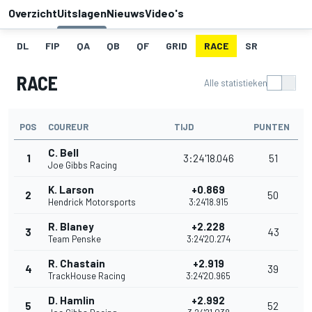
Overzicht
Uitslagen
Nieuws
Video's
DL
FIP
QA
QB
QF
GRID
RACE
SR
RACE
Alle statistieken
POS
COUREUR
TIJD
PUNTEN
C. Bell
1
3:24'18.046
51
Joe Gibbs Racing
K. Larson
+0.869
2
50
Hendrick Motorsports
3:24'18.915
R. Blaney
+2.228
3
43
Team Penske
3:24'20.274
R. Chastain
+2.919
4
39
TrackHouse Racing
3:24'20.965
D. Hamlin
+2.992
5
52