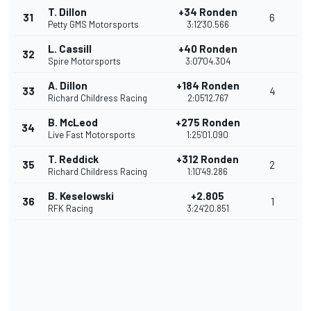
T. Dillon
+34 Ronden
31
6
Petty GMS Motorsports
3:12'30.566
L. Cassill
+40 Ronden
32
Spire Motorsports
3:07'04.304
A. Dillon
+184 Ronden
33
4
Richard Childress Racing
2:05'12.767
B. McLeod
+275 Ronden
34
Live Fast Motorsports
1:25'01.090
T. Reddick
+312 Ronden
35
2
Richard Childress Racing
1:10'49.286
B. Keselowski
+2.805
36
1
RFK Racing
3:24'20.851