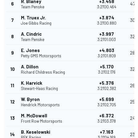
R. Blaney
+3.458
6
47
Team Penske
3:21'00.464
M. Truex Jr.
+3.874
7
30
Joe Gibbs Racing
3:21'00.880
A. Cindric
+3.997
8
32
Team Penske
3:21'01.003
E. Jones
+4.803
9
28
Petty GMS Motorsports
3:21'01.809
A. Dillon
+5.170
10
32
Richard Childress Racing
3:21'02.176
K. Harvick
+5.376
11
26
Stewart-Haas Racing
3:21'02.382
W. Byron
+5.699
12
25
Hendrick Motorsports
3:21'02.705
M. McDowell
+6.372
13
24
Front Row Motorsports
3:21'03.378
B. Keselowski
+7.163
14
23
RFK Racing
3:21'04.169