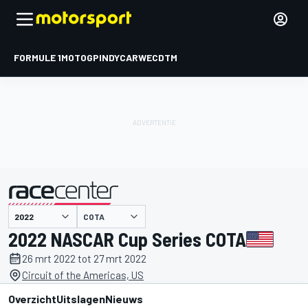
FORMULE 1
MOTOGP
INDYCAR
WEC
DTM
COTA
gepresenteerd door
2022 NASCAR Cup Series COTA
26 mrt 2022 tot 27 mrt 2022
Circuit of the Americas, US
Overzicht
Uitslagen
Nieuws