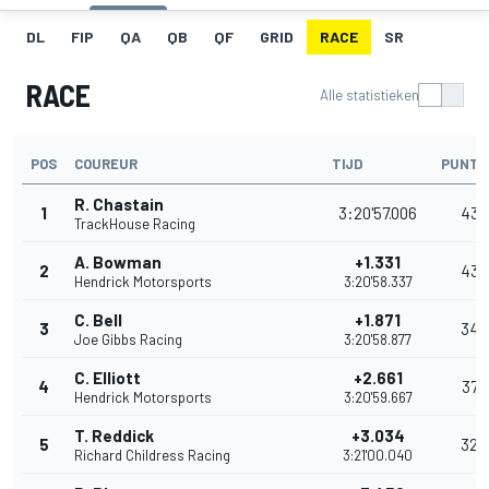
DL
FIP
QA
QB
QF
GRID
RACE
SR
RACE
Alle statistieken
POS
COUREUR
TIJD
PUNTE
R. Chastain
1
3:20'57.006
43
TrackHouse Racing
A. Bowman
+1.331
2
43
Hendrick Motorsports
3:20'58.337
C. Bell
+1.871
3
34
Joe Gibbs Racing
3:20'58.877
C. Elliott
+2.661
4
37
Hendrick Motorsports
3:20'59.667
T. Reddick
+3.034
5
32
Richard Childress Racing
3:21'00.040