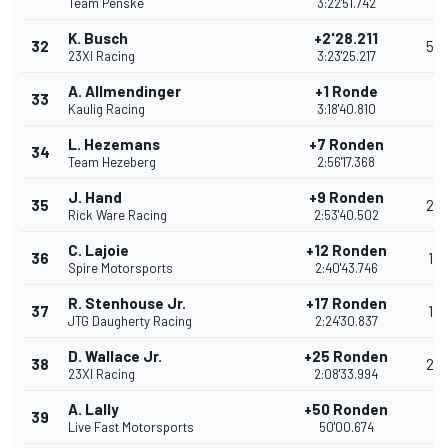
Team Penske
3:22'51.742
K. Busch
+2'28.211
32
5
23XI Racing
3:23'25.217
A. Allmendinger
+1 Ronde
33
Kaulig Racing
3:18'40.810
L. Hezemans
+7 Ronden
34
Team Hezeberg
2:56'17.368
J. Hand
+9 Ronden
35
2
Rick Ware Racing
2:53'40.502
C. Lajoie
+12 Ronden
36
1
Spire Motorsports
2:40'43.746
R. Stenhouse Jr.
+17 Ronden
37
1
JTG Daugherty Racing
2:24'30.837
D. Wallace Jr.
+25 Ronden
38
2
23XI Racing
2:08'33.994
A. Lally
+50 Ronden
39
Live Fast Motorsports
50'00.674