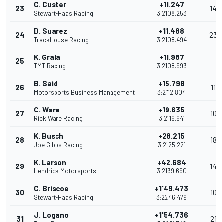
C. Custer
+11.247
23
14
Stewart-Haas Racing
3:21'08.253
D. Suarez
+11.488
24
23
TrackHouse Racing
3:21'08.494
K. Grala
+11.987
25
TMT Racing
3:21'08.993
B. Said
+15.798
26
11
Motorsports Business Management
3:21'12.804
C. Ware
+19.635
27
10
Rick Ware Racing
3:21'16.641
K. Busch
+28.215
28
18
Joe Gibbs Racing
3:21'25.221
K. Larson
+42.684
29
14
Hendrick Motorsports
3:21'39.690
C. Briscoe
+1'49.473
30
10
Stewart-Haas Racing
3:22'46.479
J. Logano
+1'54.736
31
21