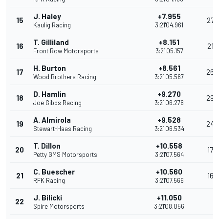
J. Haley
+7.955
15
27
Kaulig Racing
3:21'04.961
T. Gilliland
+8.151
16
21
Front Row Motorsports
3:21'05.157
H. Burton
+8.561
17
26
Wood Brothers Racing
3:21'05.567
D. Hamlin
+9.270
18
29
Joe Gibbs Racing
3:21'06.276
A. Almirola
+9.528
19
24
Stewart-Haas Racing
3:21'06.534
T. Dillon
+10.558
20
17
Petty GMS Motorsports
3:21'07.564
C. Buescher
+10.560
21
16
RFK Racing
3:21'07.566
J. Bilicki
+11.050
22
Spire Motorsports
3:21'08.056