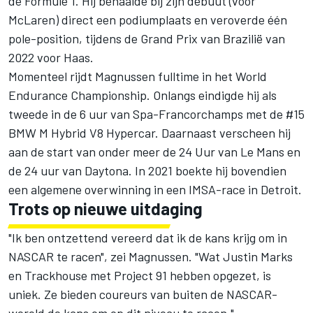
de Formule 1. Hij behaalde bij zijn debuut (voor
McLaren) direct een podiumplaats en veroverde één
pole-position, tijdens de Grand Prix van Brazilië van
2022 voor Haas.
Momenteel rijdt Magnussen fulltime in het World
Endurance Championship. Onlangs eindigde hij als
tweede in de 6 uur van Spa-Francorchamps met de #15
BMW M Hybrid V8 Hypercar. Daarnaast verscheen hij
aan de start van onder meer de 24 Uur van Le Mans en
de 24 uur van Daytona. In 2021 boekte hij bovendien
een algemene overwinning in een IMSA-race in Detroit.
Trots op nieuwe uitdaging
"Ik ben ontzettend vereerd dat ik de kans krijg om in
NASCAR te racen", zei Magnussen. "Wat Justin Marks
en Trackhouse met Project 91 hebben opgezet, is
uniek. Ze bieden coureurs van buiten de NASCAR-