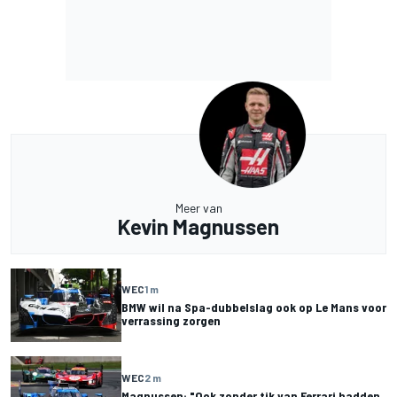
Meer van
Kevin Magnussen
WEC
1 m
BMW wil na Spa-dubbelslag ook op Le Mans voor
verrassing zorgen
WEC
2 m
Magnussen: "Ook zonder tik van Ferrari hadden