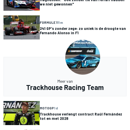
we niet gewonnen"
FORMULE 1
11 m
241 GP's zonder zege: zo uniek is de droogte van
Fernando Alonso in F1
Meer van
Trackhouse Racing Team
MOTOGP
1 d
Trackhouse verlengt contract Raúl Fernández
tot en met 2028