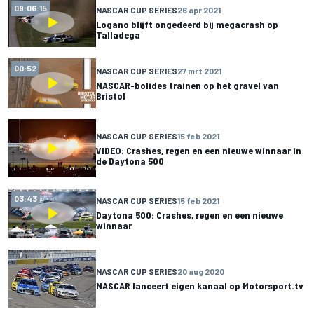
09:06:15
NASCAR CUP SERIES
26 apr 2021
Logano blijft ongedeerd bij megacrash op
Talladega
00:52
NASCAR CUP SERIES
27 mrt 2021
NASCAR-bolides trainen op het gravel van
Bristol
NASCAR CUP SERIES
15 feb 2021
VIDEO: Crashes, regen en een nieuwe winnaar in
de Daytona 500
03:43
NASCAR CUP SERIES
15 feb 2021
Daytona 500: Crashes, regen en een nieuwe
winnaar
NASCAR CUP SERIES
20 aug 2020
NASCAR lanceert eigen kanaal op Motorsport.tv