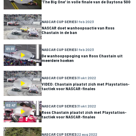
'The Big One' in volle finale van de Daytona 500
NASCAR CUP SERIES
1 feb 2023
NASCAR doet wanhoopsactie van Ross
Chastain in de ban
01:01
NASCAR CUP SERIES
1 feb 2023
De wanhoopspoging van Ross Chastain uit
meerdere hoeken
NASCAR CUP SERIES
31 okt 2022
VIDEO: Chastain plaatst zich met Playstation-
tactiek voor NASCAR-finales
02:47
NASCAR CUP SERIES
31 okt 2022
Ross Chastain plaatst zich met Playstation-
tactiek voor NASCAR-finales
NASCAR CUP SERIES
22 aug 2022