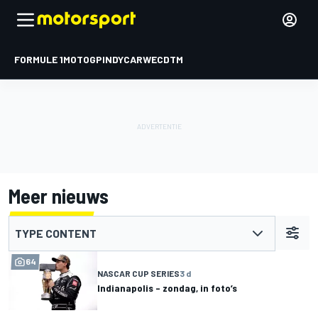
FORMULE 1
MOTOGP
INDYCAR
WEC
DTM
Meer nieuws
TYPE CONTENT
64
NASCAR CUP SERIES
3 d
Indianapolis – zondag, in foto’s