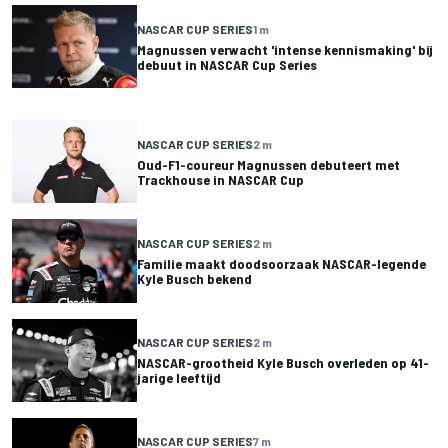
NASCAR CUP SERIES
1 m
Magnussen verwacht 'intense kennismaking' bij
debuut in NASCAR Cup Series
NASCAR CUP SERIES
2 m
Oud-F1-coureur Magnussen debuteert met
Trackhouse in NASCAR Cup
NASCAR CUP SERIES
2 m
Familie maakt doodsoorzaak NASCAR-legende
Kyle Busch bekend
NASCAR CUP SERIES
2 m
NASCAR-grootheid Kyle Busch overleden op 41-
jarige leeftijd
NASCAR CUP SERIES
7 m