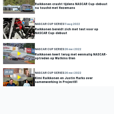
Raikkonen crasht tijdens NASCAR Cup-debuut
na touché met Hezemans
NASCAR CUP SERIES
11 aug 2022
Raikkonen bereidt zich met test voor op
NASCAR Cup-debuut
NASCAR CUP SERIES
26 mei 2022
Raikkonen keert terug met eenmalig NASCAR-
optreden op Watkins Glen
21:23
NASCAR CUP SERIES
26 mei 2022
Kimi Raikkonen en Justin Marks over
samenwerking in Project91