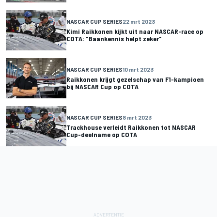
NASCAR CUP SERIES
22 mrt 2023
Kimi Raikkonen kijkt uit naar NASCAR-race op
COTA: "Baankennis helpt zeker"
NASCAR CUP SERIES
10 mrt 2023
Raikkonen krijgt gezelschap van F1-kampioen
bij NASCAR Cup op COTA
NASCAR CUP SERIES
8 mrt 2023
Trackhouse verleidt Raikkonen tot NASCAR
Cup-deelname op COTA