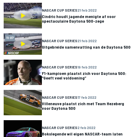
NASCAR CUP SERIES
21 feb 2022
Cindric houdt jagende menigte af voor
spectaculaire Daytona 500-zege
11:07
NASCAR CUP SERIES
21 feb 2022
Uitgebreide samenvatting van de Daytona 500
NASCAR CUP SERIES
19 feb 2022
F1-kampioen plaatst zich voor Daytona 500:
“Geeft veel voldoening”
NASCAR CUP SERIES
17 feb 2022
Villeneuve plaatst zich met Team Hezeberg
voor Daytona 500
NASCAR CUP SERIES
2 feb 2022
Bokslegende wil eigen NASCAR-team laten