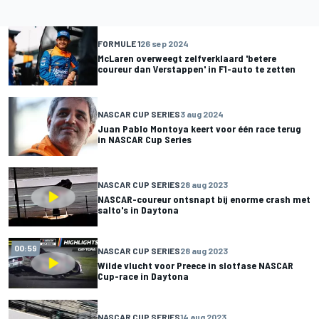
FORMULE 1
26 sep 2024
McLaren overweegt zelfverklaard 'betere
coureur dan Verstappen' in F1-auto te zetten
NASCAR CUP SERIES
3 aug 2024
Juan Pablo Montoya keert voor één race terug
in NASCAR Cup Series
NASCAR CUP SERIES
28 aug 2023
NASCAR-coureur ontsnapt bij enorme crash met
salto's in Daytona
00:59
NASCAR CUP SERIES
28 aug 2023
Wilde vlucht voor Preece in slotfase NASCAR
Cup-race in Daytona
NASCAR CUP SERIES
14 aug 2023