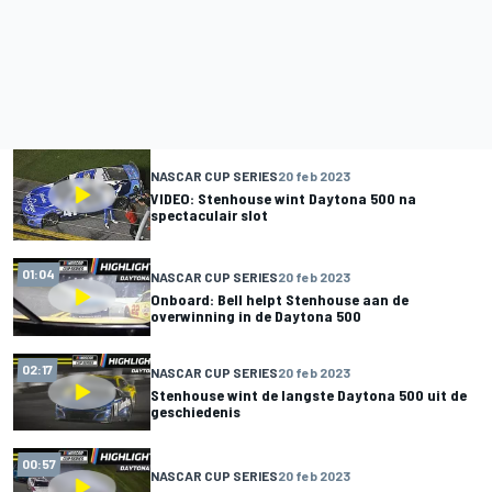
NASCAR CUP SERIES
20 feb 2023
VIDEO: Stenhouse wint Daytona 500 na
spectaculair slot
01:04
NASCAR CUP SERIES
20 feb 2023
Onboard: Bell helpt Stenhouse aan de
overwinning in de Daytona 500
02:17
NASCAR CUP SERIES
20 feb 2023
Stenhouse wint de langste Daytona 500 uit de
geschiedenis
00:57
NASCAR CUP SERIES
20 feb 2023