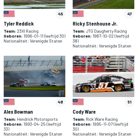
45
47
Tyler Reddick
Ricky Stenhouse Jr.
Team:
23XI Racing
Team:
JTG Daugherty Racing
Geboren:
1996-01-11
(leeftijd 30)
Geboren:
1987-10-02
(leeftijd
Nationaliteit:
Verenigde Staten
38)
Nationaliteit:
Verenigde Staten
48
51
Alex Bowman
Cody Ware
Team:
Hendrick Motorsports
Team:
Rick Ware Racing
Geboren:
1993-04-25
(leeftijd
Geboren:
1995-11-07
(leeftijd
33)
30)
Nationaliteit:
Verenigde Staten
Nationaliteit:
Verenigde Staten