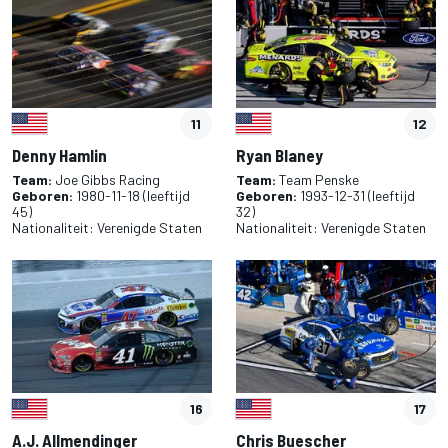
11
12
Denny Hamlin
Ryan Blaney
Team:
Joe Gibbs Racing
Team:
Team Penske
Geboren:
1980-11-18
(leeftijd
Geboren:
1993-12-31
(leeftijd
45)
32)
Nationaliteit:
Verenigde Staten
Nationaliteit:
Verenigde Staten
16
17
A.J. Allmendinger
Chris Buescher