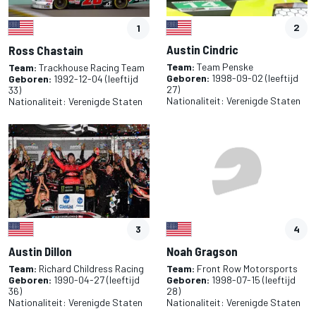
2
1
Austin Cindric
Ross Chastain
Team:
Team Penske
Team:
Trackhouse Racing Team
Geboren:
1998-09-02
(leeftijd
Geboren:
1992-12-04
(leeftijd
27)
33)
Nationaliteit:
Verenigde Staten
Nationaliteit:
Verenigde Staten
4
3
Noah Gragson
Austin Dillon
Team:
Front Row Motorsports
Team:
Richard Childress Racing
Geboren:
1998-07-15
(leeftijd
Geboren:
1990-04-27
(leeftijd
28)
36)
Nationaliteit:
Verenigde Staten
Nationaliteit:
Verenigde Staten