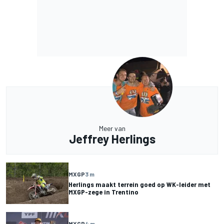
Meer van
Jeffrey Herlings
MXGP
3 m
Herlings maakt terrein goed op WK-leider met
MXGP-zege in Trentino
MXGP
4 m