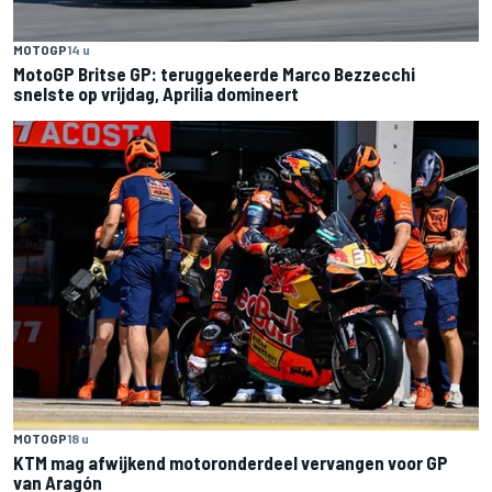
MOTOGP
14 u
MotoGP Britse GP: teruggekeerde Marco Bezzecchi
snelste op vrijdag, Aprilia domineert
MOTOGP
18 u
KTM mag afwijkend motoronderdeel vervangen voor GP
van Aragón