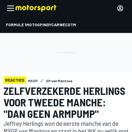
FORMULE 1
MOTOGP
INDYCAR
WEC
DTM
REACTIES
MXGP
GP van Mantova
ZELFVERZEKERDE HERLINGS
VOOR TWEEDE MANCHE:
"DAN GEEN ARMPUMP"
Jeffrey Herlings won de eerste manche van de
MXGP van Mantova en staat in het WK nu gelijk met