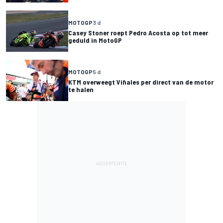
MOTOGP
3 d
Casey Stoner roept Pedro Acosta op tot meer
geduld in MotoGP
MOTOGP
5 d
KTM overweegt Viñales per direct van de motor
te halen