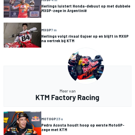
Herlings luistert Honda-debuut op met dubbele
MXGP-zege in Argentinië
MXGP
7 m
Herlings volgt rivaal Gajser op en blijft in MXGP
na vertrek bij KTM
Meer van
KTM Factory Racing
MOTOGP
23 u
Pedro Acosta houdt hoop op eerste MotoGP-
zege met KTM