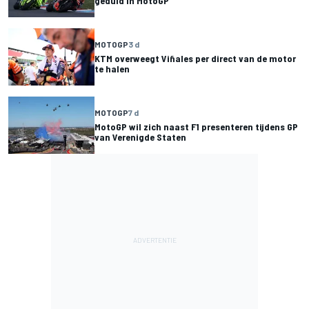
geduld in MotoGP
MOTOGP
3 d
KTM overweegt Viñales per direct van de motor
te halen
MOTOGP
7 d
MotoGP wil zich naast F1 presenteren tijdens GP
van Verenigde Staten