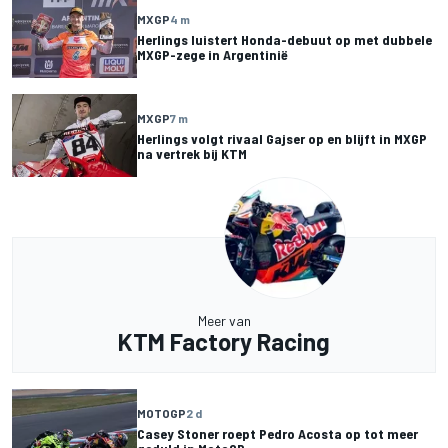
MXGP
4 m
Herlings luistert Honda-debuut op met dubbele
MXGP-zege in Argentinië
MXGP
7 m
Herlings volgt rivaal Gajser op en blijft in MXGP
na vertrek bij KTM
Meer van
KTM Factory Racing
MOTOGP
2 d
Casey Stoner roept Pedro Acosta op tot meer