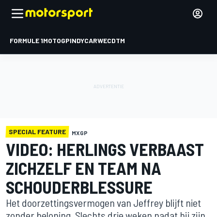
FORMULE 1
MOTOGP
INDYCAR
WEC
DTM
SPECIAL FEATURE
MXGP
VIDEO: HERLINGS VERBAAST
ZICHZELF EN TEAM NA
SCHOUDERBLESSURE
Het doorzettingsvermogen van Jeffrey blijft niet
zonder beloning. Slechts drie weken nadat hij zijn