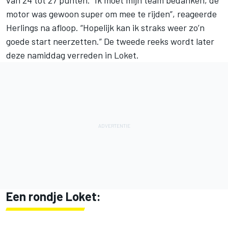
van 24 tot 27 punten. “Ik moet mijn team bedanken, de
motor was gewoon super om mee te rijden”, reageerde
Herlings na afloop. “Hopelijk kan ik straks weer zo’n
goede start neerzetten.” De tweede reeks wordt later
deze namiddag verreden in Loket.
Een rondje Loket: