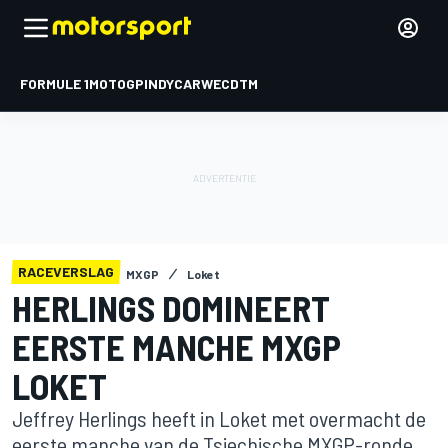
FORMULE 1
MOTOGP
INDYCAR
WEC
DTM
RACEVERSLAG
MXGP
Loket
HERLINGS DOMINEERT
EERSTE MANCHE MXGP
LOKET
Jeffrey Herlings heeft in Loket met overmacht de
eerste manche van de Tsjechische MXGP-ronde