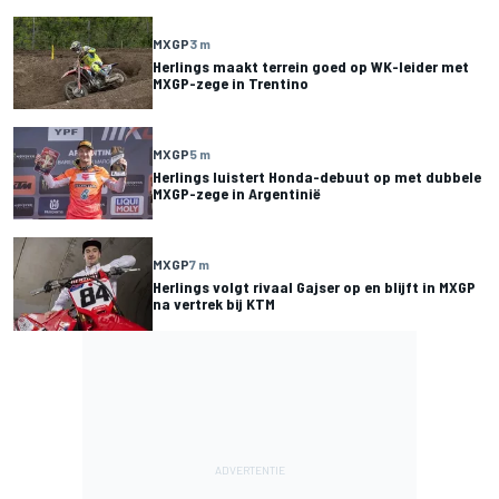
MXGP
3 m
Herlings maakt terrein goed op WK-leider met
MXGP-zege in Trentino
MXGP
5 m
Herlings luistert Honda-debuut op met dubbele
MXGP-zege in Argentinië
MXGP
7 m
Herlings volgt rivaal Gajser op en blijft in MXGP
na vertrek bij KTM