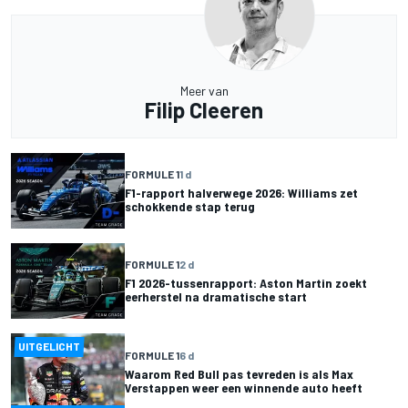
Meer van
Filip Cleeren
FORMULE 1
1 d
F1-rapport halverwege 2026: Williams zet
schokkende stap terug
FORMULE 1
2 d
F1 2026-tussenrapport: Aston Martin zoekt
eerherstel na dramatische start
UITGELICHT
FORMULE 1
6 d
Waarom Red Bull pas tevreden is als Max
Verstappen weer een winnende auto heeft