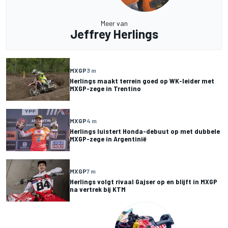
Meer van
Jeffrey Herlings
MXGP
3 m
Herlings maakt terrein goed op WK-leider met
MXGP-zege in Trentino
MXGP
4 m
Herlings luistert Honda-debuut op met dubbele
MXGP-zege in Argentinië
MXGP
7 m
Herlings volgt rivaal Gajser op en blijft in MXGP
na vertrek bij KTM