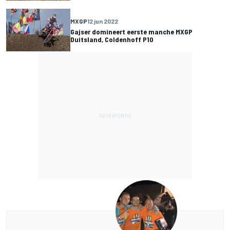
MXGP
12 jun 2022
Gajser domineert eerste manche MXGP
Duitsland, Coldenhoff P10