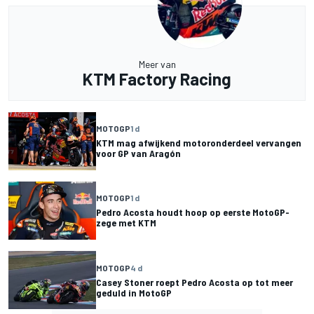
Meer van
KTM Factory Racing
MOTOGP
1 d
KTM mag afwijkend motoronderdeel vervangen
voor GP van Aragón
MOTOGP
1 d
Pedro Acosta houdt hoop op eerste MotoGP-
zege met KTM
MOTOGP
4 d
Casey Stoner roept Pedro Acosta op tot meer
geduld in MotoGP