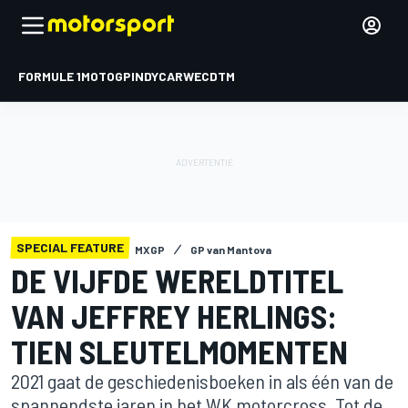
FORMULE 1
MOTOGP
INDYCAR
WEC
DTM
SPECIAL FEATURE
MXGP
GP van Mantova
DE VIJFDE WERELDTITEL
VAN JEFFREY HERLINGS:
TIEN SLEUTELMOMENTEN
2021 gaat de geschiedenisboeken in als één van de
spannendste jaren in het WK motorcross. Tot de